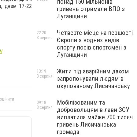
понад 150 мільйонів
, днем 17-22
гривень отримали ВПО з
Луганщини
Четверте місце на першості
22:20
3 серпня
Європи з водних видів
спорту посів спортсмен з
ц
Луганщини
Жити під аварійним дахом
13:19
3 серпня
запропонували людям в
окупованому Лисичанську
 оцінити
Мобілізованим та
09:18
3 серпня
добровольцям в лави ЗСУ
виплатила майже 700 тисяч
гривень Лисичанська
громада