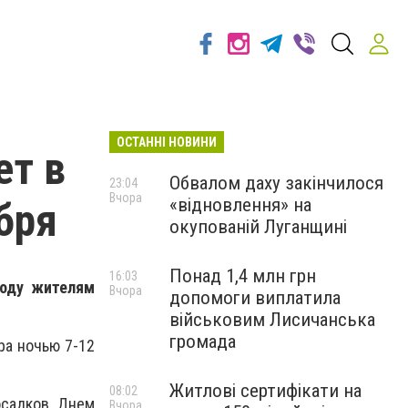
ОСТАННІ НОВИНИ
ет в
Обвалом даху закінчилося
23:04
Вчора
«відновлення» на
бря
окупованій Луганщині
Понад 1,4 млн грн
16:03
году жителям
Вчора
допомоги виплатила
військовим Лисичанська
громада
ра ночью 7-12
Житлові сертифікати на
08:02
осадков. Днем
Вчора