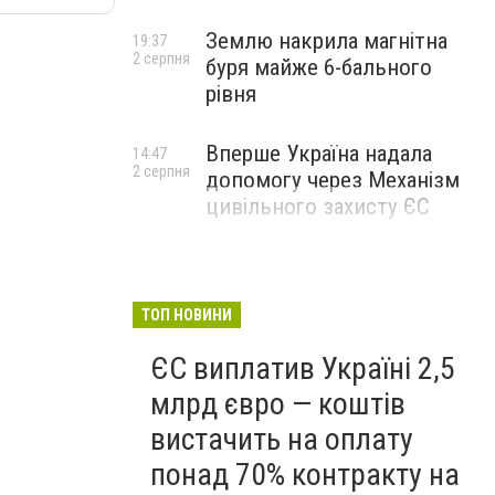
Землю накрила магнітна
19:37
2 серпня
буря майже 6-бального
рівня
Вперше Україна надала
14:47
2 серпня
допомогу через Механізм
цивільного захисту ЄС
ТОП НОВИНИ
ЄС виплатив Україні 2,5
млрд євро — коштів
вистачить на оплату
понад 70% контракту на