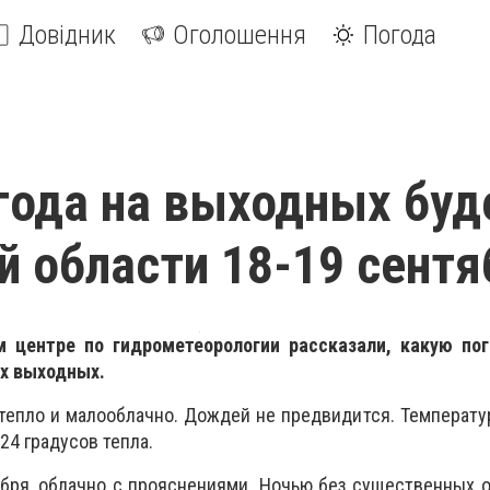
Довідник
Оголошення
Погода
года на выходных буд
й области 18-19 сентя
м центре по гидрометеорологии рассказали, какую по
их выходных.
, тепло и малооблачно. Дождей не предвидится. Температу
24 градусов тепла.
ября, облачно с прояснениями. Ночью без существенных 