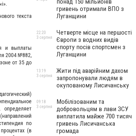
понад 150 мільйонів
і».
гривень отримали ВПО з
Луганщини
нового текста
Четверте місце на першості
22:20
3 серпня
Європи з водних видів
спорту посів спортсмен з
ия и выплаты
Луганщини
ля 2004 №882,
зоне от 35 до
Жити під аварійним дахом
13:19
3 серпня
запропонували людям в
окупованому Лисичанську
агогический)
Мобілізованим та
пендиальное
09:18
3 серпня
добровольцям в лави ЗСУ
, определяет
виплатила майже 700 тисяч
(направлений
гривень Лисичанська
стипендия по
громада
 процентах (в