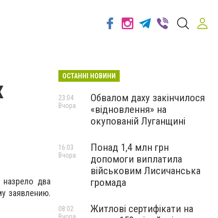
ОСТАННІ НОВИНИ
х
Обвалом даху закінчилося
23:04
Вчора
«відновлення» на
окупованій Луганщині
Понад 1,4 млн грн
16:03
Вчора
допомоги виплатила
військовим Лисичанська
 назрело два
громада
му заявлению.
Житлові сертифікати на
08:02
Вчора