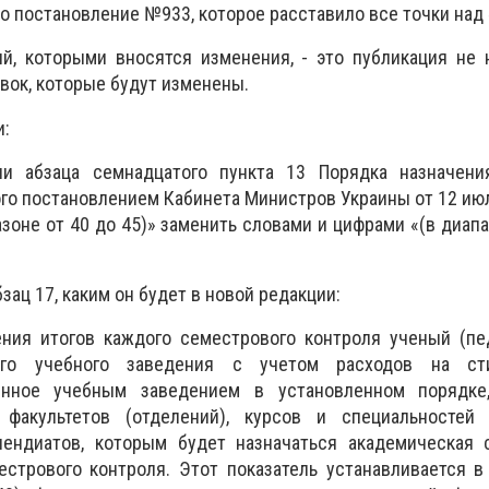
о постановление №933, которое расставило все точки над «
й, которыми вносятся изменения, - это публикация не 
вок, которые будут изменены.
и:
и абзаца семнадцатого пункта 13 Порядка назначен
го постановлением Кабинета Министров Украины от 12 ию
зоне от 40 до 45)» заменить словами и цифрами «(в диапа
зац 17, каким он будет в новой редакции:
ния итогов каждого семестрового контроля ученый (пед
его учебного заведения с учетом расходов на сти
енное учебным заведением в установленном порядке
факультетов (отделений), курсов и специальностей 
пендиатов, которым будет назначаться академическая 
естрового контроля. Этот показатель устанавливается в