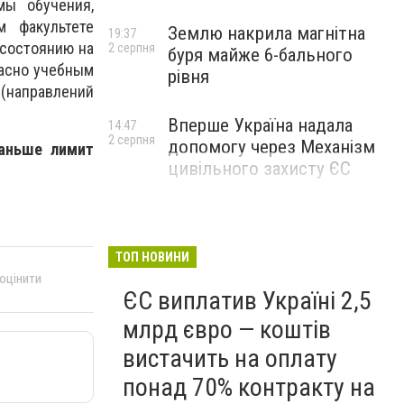
мы обучения,
м факультете
Землю накрила магнітна
19:37
 состоянию на
2 серпня
буря майже 6-бального
ласно учебным
рівня
 (направлений
Вперше Україна надала
14:47
2 серпня
допомогу через Механізм
аньше лимит
цивільного захисту ЄС
ТОП НОВИНИ
 оцінити
ЄС виплатив Україні 2,5
млрд євро — коштів
вистачить на оплату
понад 70% контракту на