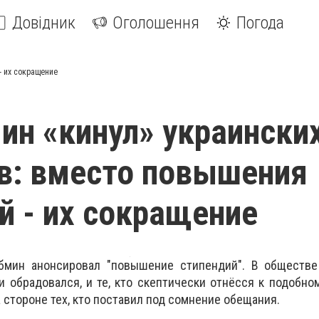
Довідник
Оголошення
Погода
- их сокращение
ин «кинул» украински
в: вместо повышения
й - их сокращение
бмин анонсировал "повышение стипендий". В обществе
 и обрадовался, и те, кто скептически отнёсся к подобно
а стороне тех, кто поставил под сомнение обещания.