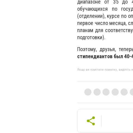
диапазоне от 35 до 4
обучающихся по госуд
(отделении), курсе по 
первое число месяца, с
планам для соответству
подготовки).
Поэтому, друзья, тепе
стипендиантов был 40-4
Якщо ви помітили помилку, виділіть нео