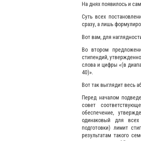
На днях появилось и сам
Суть всех постановлени
сразу, а лишь формулиро
Вот вам, для наглядност
Во втором предложени
стипендий, утвержденно
слова и цифры «(в диапа
40)».
Вот так выглядит весь аб
Перед началом подведе
совет соответствующ
обеспечение, утвержд
одинаковый для всех 
подготовки) лимит сти
результатам такого сем