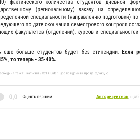
0) фактического количества студентов дневной фор
арственному (региональному) заказу на определенно
определенной специальности (направлению подготовки) по
ледующего по дате окончания семестрового контроля сог
ющих факультетов (отделений), курсов и специальностей
рь еще больше студентов будет без стипендии.
Если р
5%, то теперь - 35-40%.
бхідний текст і натисніть Ctrl + Enter, щоб повідомити про це редакцію
0,0
Оцініть першим
Авторизуйтесь
, щоб