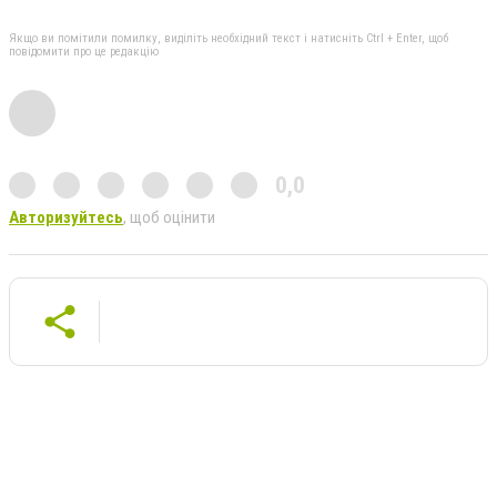
Якщо ви помітили помилку, виділіть необхідний текст і натисніть Ctrl + Enter, щоб
повідомити про це редакцію
0,0
Авторизуйтесь
, щоб оцінити