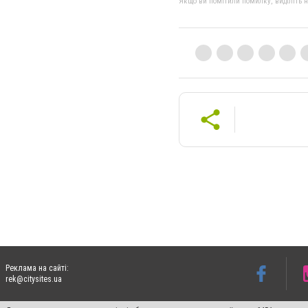
Якщо ви помітили помилку, виділіть нео
Реклама на сайті:
rek@citysites.ua