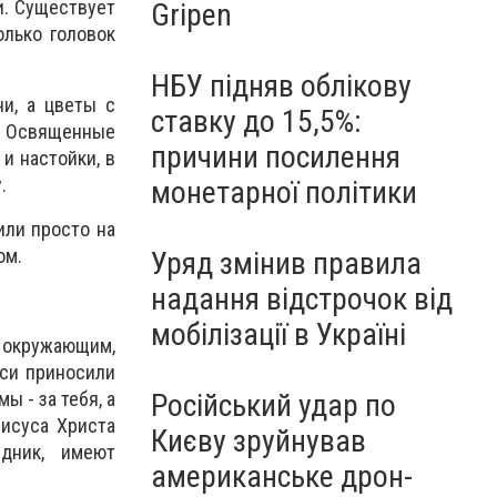
и. Существует
Gripen
олько головок
НБУ підняв облікову
и, а цветы с
ставку до 15,5%:
. Освященные
причини посилення
и настойки, в
.
монетарної політики
или просто на
ом.
Уряд змінив правила
надання відстрочок від
мобілізації в Україні
ь окружающим,
уси приносили
ы - за тебя, а
Російський удар по
Иисуса Христа
Києву зруйнував
здник, имеют
американське дрон-