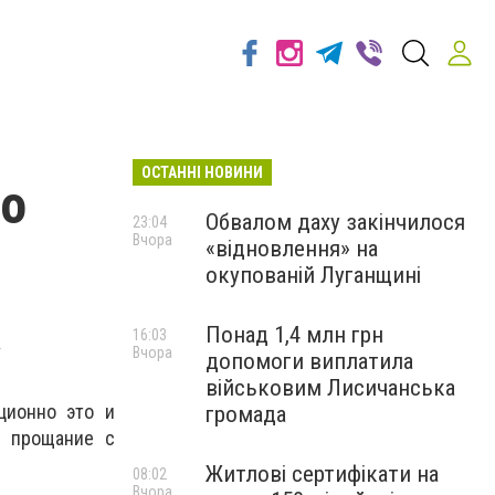
ОСТАННІ НОВИНИ
то
Обвалом даху закінчилося
23:04
Вчора
«відновлення» на
окупованій Луганщині
а
Понад 1,4 млн грн
16:03
Вчора
допомоги виплатила
військовим Лисичанська
ционно это и
громада
и прощание с
Житлові сертифікати на
08:02
Вчора