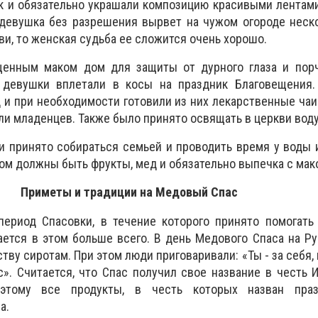
к и обязательно украшали композицию красивыми лентам
 девушка без разрешения вырвет на чужом огороде неск
кви, то женская судьба ее сложится очень хорошо.
енным маком дом для защиты от дурного глаза и порч
 девушки вплетали в косы на праздник Благовещения
 и при необходимости готовили из них лекарственные чаи 
али младенцев. Также было принято освящать в церкви воду
 принято собираться семьей и проводить время у воды 
том должны быть фрукты, мед и обязательно выпечка с мак
Приметы и традиции на Медовый Спас
 период Спасовки, в течение которого принято помогат
ается в этом больше всего. В день Медового Спаса на Р
тву сиротам. При этом люди приговаривали: «Ты - за себя, м
с». Считается, что Спас получил свое название в честь 
оэтому все продукты, в честь которых назван пра
а.