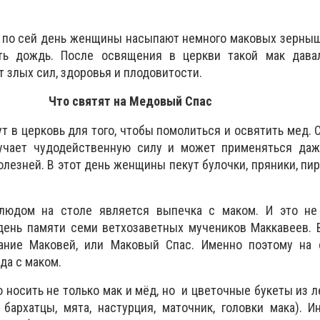
 по сей день женщины насыпают немного маковых зерныш
ть дождь. После освящения в церкви такой мак дав
 злых сил, здоровья и плодовитости.
Что святят на Медовый Cпас
т в церковь для того, чтобы помолиться и освятить мед. С
учает чудодейственную силу и может применяться даж
лезней. В этот день женщины пекут булочки, пряники, пир
людом на столе является выпечка с маком. И это не 
 день памяти семи ветхозаветных мучеников Маккавеев. 
ание Маковей, или Маковый Спас. Именно поэтому на 
да с маком.
о носить не только мак и мёд, но и цветочные букеты из 
 бархатцы, мята, настурция, маточник, головки мака). И