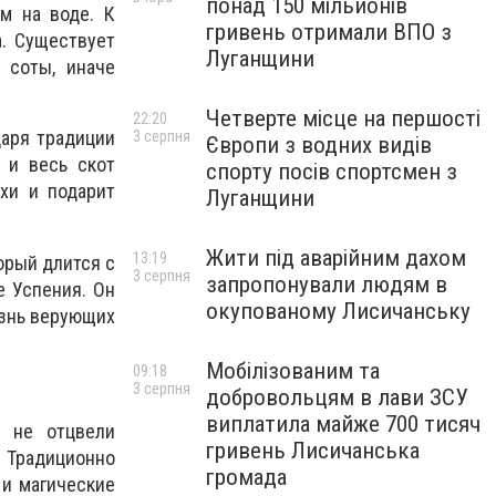
понад 150 мільйонів
м на воде. К
гривень отримали ВПО з
а. Существует
Луганщини
 соты, иначе
Четверте місце на першості
22:20
даря традиции
3 серпня
Європи з водних видів
 и весь скот
спорту посів спортсмен з
ехи и подарит
Луганщини
Жити під аварійним дахом
13:19
орый длится с
3 серпня
запропонували людям в
е Успения. Он
окупованому Лисичанську
жизнь верующих
Мобілізованим та
09:18
3 серпня
добровольцям в лави ЗСУ
виплатила майже 700 тисяч
а не отцвели
гривень Лисичанська
 Традиционно
громада
 и магические