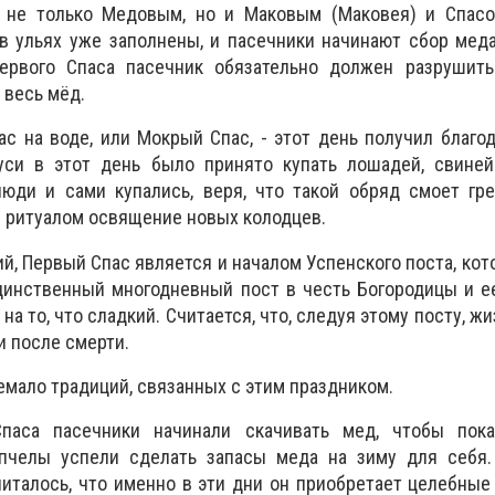
 не только Медовым, но и Маковым (Маковея) и Спасо
в ульях уже заполнены, и пасечники начинают сбор мед
ервого Спаса пасечник обязательно должен разрушить
 весь мёд.
ас на воде, или Мокрый Спас, - этот день получил благо
си в этот день было принято купать лошадей, свиней
люди и сами купались, веря, что такой обряд смоет гр
 ритуалом освящение новых колодцев.
й, Первый Спас является и началом Успенского поста, кот
единственный многодневный пост в честь Богородицы и е
 на то, что сладкий. Считается, что, следуя этому посту, 
и после смерти.
емало традиций, связанных с этим праздником.
паса пасечники начинали скачивать мед, чтобы пок
пчелы успели сделать запасы меда на зиму для себя.
считалось, что именно в эти дни он приобретает целебные