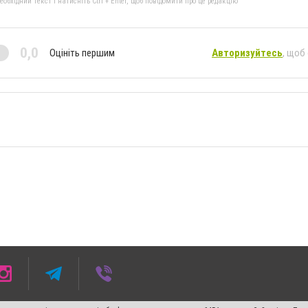
бхідний текст і натисніть Ctrl + Enter, щоб повідомити про це редакцію
0,0
Оцініть першим
Авторизуйтесь
, щоб