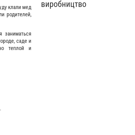
виробництво
уду клали мед
и родителей,
я заниматься
ороде, саде и
но теплой и
.