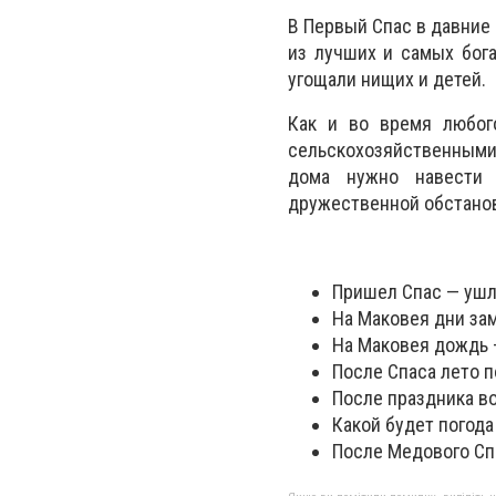
В Первый Спас в давние
из лучших и самых бог
угощали нищих и детей.
Как и во время любого
сельскохозяйственными 
дома нужно навести 
дружественной обстанов
Пришел Спас — ушло
На Маковея дни зам
На Маковея дождь 
После Спаса лето п
После праздника во
Какой будет погода
После Медового Сп