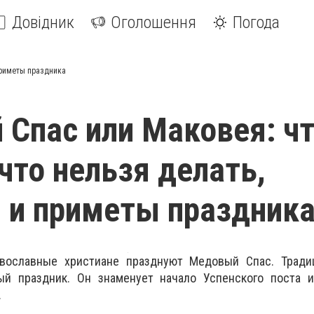
Довідник
Оголошення
Погода
приметы праздника
Спас или Маковея: ч
что нельзя делать,
 и приметы праздник
равославные христиане празднуют Медовый Спас. Тради
ый праздник. Он знаменует начало Успенского поста 
.