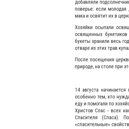
добавляли подсолнечни
поверье: если молодая
мака и освятит их в цер
Хозяйки осыпали освящ
освященных букетиков
букеты хранили весь год
отваре из этих трав куп
После посещения церкви
природе, на столе при э
14 августа начинается
особенно тем, кто нужд
еду и помогали по хозяйс
Христов Спас - всех на
Спасителя (Спаса). П
«спасительные» свойств