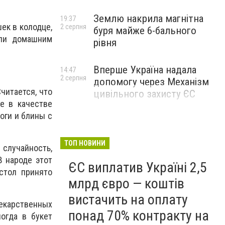
Землю накрила магнітна
19:37
ек в колодце,
2 серпня
буря майже 6-бального
али домашним
рівня
Вперше Україна надала
14:47
2 серпня
допомогу через Механізм
читается, что
цивільного захисту ЄС
е в качестве
оги и блины с
ТОП НОВИНИ
случайность,
В народе этот
ЄС виплатив Україні 2,5
стол принято
млрд євро — коштів
вистачить на оплату
лекарственных
понад 70% контракту на
ногда в букет