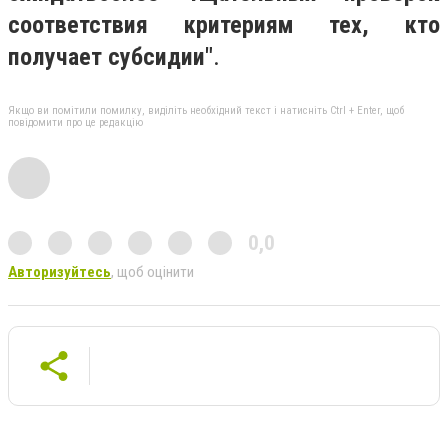
соответствия критериям тех, кто
получает субсидии"
.
Якщо ви помітили помилку, виділіть необхідний текст і натисніть Ctrl + Enter, щоб
повідомити про це редакцію
0,0
Авторизуйтесь
, щоб оцінити