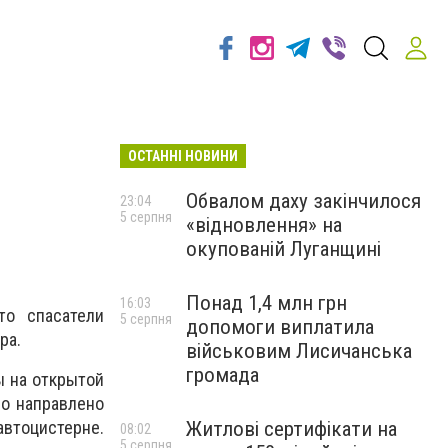
ОСТАННІ НОВИНИ
л
Обвалом даху закінчилося
23:04
5 серпня
«відновлення» на
окупованій Луганщині
Понад 1,4 млн грн
16:03
то спасатели
5 серпня
допомоги виплатила
ра.
військовим Лисичанська
громада
ы на открытой
ло направлено
Житлові сертифікати на
автоцистерне.
08:02
5 серпня