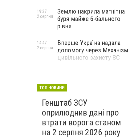
Землю накрила магнітна
19:37
2 серпня
буря майже 6-бального
рівня
Вперше Україна надала
14:47
2 серпня
допомогу через Механізм
цивільного захисту ЄС
ТОП НОВИНИ
Генштаб ЗСУ
оприлюднив дані про
втрати ворога станом
на 2 серпня 2026 року