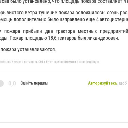
ова было установлено, что площадь пожара составляет 4 г
порывистого ветра тушение пожара осложнилось: огонь ра
помощь дополнительно было направлено еще 4 автоцистерн
у пожара прибыли два трактора местных предприяти
оды. Пожар площадью 18,6 гектаров был ликвидирован.
пожара устанавливаются.
бхідний текст і натисніть Ctrl + Enter, щоб повідомити про це редакцію
0,0
Оцініть першим
Авторизуйтесь
, щоб