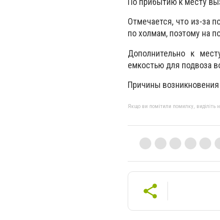
По прибытию к месту выз
Отмечается, что из-за 
по холмам, поэтому на 
Дополнительно к мест
емкостью для подвоза в
Причины возникновения 
Якщо ви помітили помилку, виділіть нео