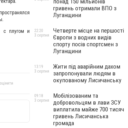
понад 150 мільйонів
ектара.
гривень отримали ВПО з
спространялся
Луганщини
ы.
Четверте місце на першості
й с плугом и
22:20
3 серпня
Європи з водних видів
спорту посів спортсмен з
Луганщини
Жити під аварійним дахом
13:19
3 серпня
запропонували людям в
окупованому Лисичанську
 оцінити
Мобілізованим та
09:18
3 серпня
добровольцям в лави ЗСУ
виплатила майже 700 тисяч
гривень Лисичанська
громада