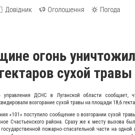
Довідник
Оголошення
Погода
щине огонь уничтожи
 гектаров сухой травы
о управления ДСНС в Луганской области сообщает, ч
видировали возгорание сухой травы на площади 18,6 гекта
ния «101» поступило сообщение о возгорании сухой трав
ное Счастьенского района. Сразу же к месту вызова бы
государственной пожарно-спасательной части на одной 