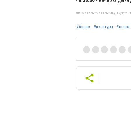
- в 20.00
- вечер отдыха 
Якщо ви помітили помилку, виділіть нео
#Анонс
#культура
#спорт