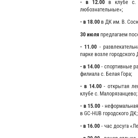
- в 12.00
в клубе с. 
любознательные»;
- в 18.00
в ДК им. В. Сос
30 июля
предлагаем пос
- 11.00
- развлекательн
парке возле городского 
- в 14.00
- спортивные р
филиала с. Белая Гора;
- в 14.00
- открытая ле
клубе с. Малорязанцево;
- в 15.00
- неформальная
в GC-HUB городского ДК;
- в 16.00
- час досуга «Л