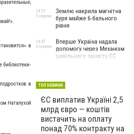
разительные,
Землю накрила магнітна
19:37
2 серпня
буря майже 6-бального
вай!».
рівня
Вперше Україна надала
14:47
становится» в
2 серпня
допомогу через Механізм
цивільного захисту ЄС
е библиотеки-
подростков в
ТОП НОВИНИ
ЄС виплатив Україні 2,5
ром Наталухой
млрд євро — коштів
вистачить на оплату
понад 70% контракту на