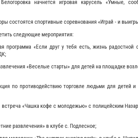
Белогоровка начнется игровая карусель «Умные, сооб
юры состоятся спортивные соревнования «Играй - и выигры
етить следующие мероприятия:
ая программа «Если друг у тебя есть, жизнь радостной 
ДК;
азвлечения «Веселые старты» для детей на площадке возл
кция по противодействию торговле людьми для детей и 
 встреча «Чашка кофе с молодежью» с полицейским Наза
етние развлечения» в клубе с. Подлесное;