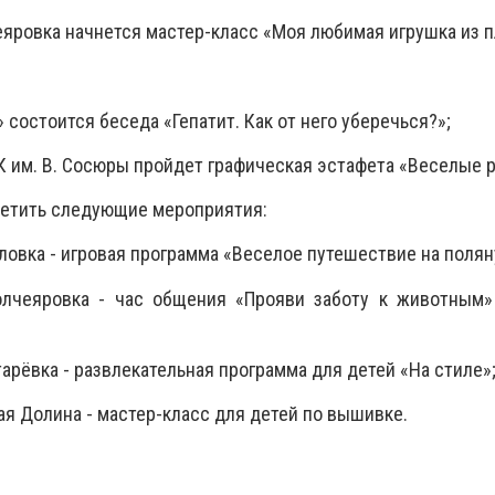
еяровка начнется мастер-класс «Моя любимая игрушка из п
состоится беседа «Гепатит. Как от него уберечься?»;
К им. В. Сосюры пройдет графическая эстафета «Веселые 
етить следующие мероприятия:
ловка - игровая программа «Веселое путешествие на полян
олчеяровка - час общения «Прояви заботу к животным»
тарёвка - развлекательная программа для детей «На стиле»
ая Долина - мастер-класс для детей по вышивке.