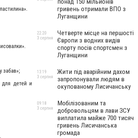
понад 150 мільйонів
гривень отримали ВПО з
ластилина».
Луганщини
Четверте місце на першості
22:20
3 серпня
Європи з водних видів
рисовалки».
спорту посів спортсмен з
Луганщини
у забав»;
Жити під аварійним дахом
13:19
3 серпня
запропонували людям в
 для детей и
окупованому Лисичанську
Мобілізованим та
;
09:18
3 серпня
добровольцям в лави ЗСУ
виплатила майже 700 тисяч
гривень Лисичанська
громада