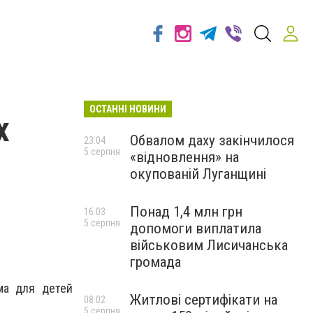
ОСТАННІ НОВИНИ
х
Обвалом даху закінчилося
23:04
5 серпня
«відновлення» на
6
окупованій Луганщині
Понад 1,4 млн грн
16:03
5 серпня
допомоги виплатила
військовим Лисичанська
громада
ма для детей
Житлові сертифікати на
08:02
5 серпня