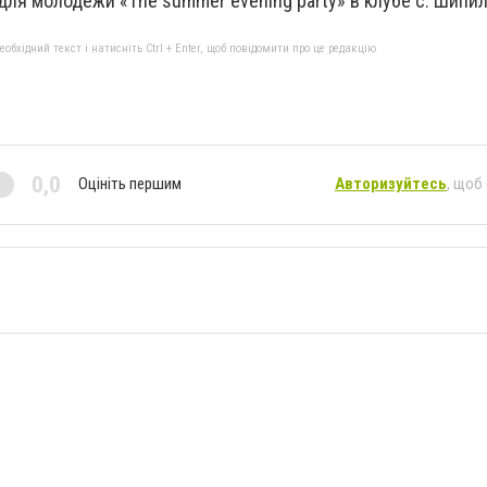
для молодежи «The summer evening party» в клубе с. Шипил
бхідний текст і натисніть Ctrl + Enter, щоб повідомити про це редакцію
0,0
Оцініть першим
Авторизуйтесь
, щоб