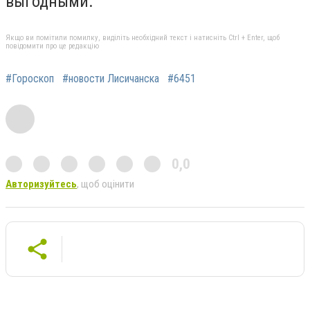
выгодными.
Якщо ви помітили помилку, виділіть необхідний текст і натисніть Ctrl + Enter, щоб
повідомити про це редакцію
#Гороскоп
#новости Лисичанска
#6451
0,0
Авторизуйтесь
, щоб оцінити