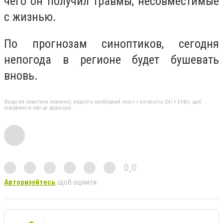
чего он получил травмы, несовместимые
с жизнью.
По прогнозам синоптиков, сегодня
непогода в регионе будет бушевать
вновь.
Якщо ви помітили помилку, виділіть необхідний текст і натисніть Ctrl + Enter, щоб
повідомити про це редакцію
0,0
Авторизуйтесь
, щоб оцінити