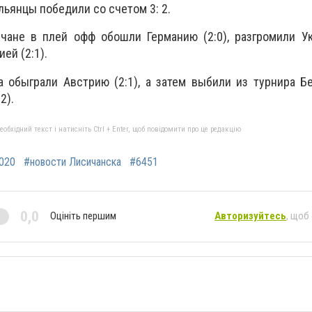
льянцы победили со счетом 3: 2.
чане в плей офф обошли Германию (2:0), разгромили Ук
ей (2:1).
 обыграли Австрию (2:1), а затем выбили из турнира Бе
2).
бхідний текст і натисніть Ctrl + Enter, щоб повідомити про це редакцію
020
#новости Лисичанска
#6451
0,0
Оцініть першим
Авторизуйтесь
, щоб