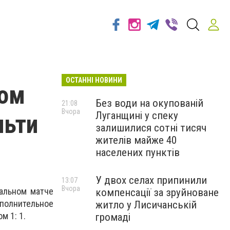
ОСТАННІ НОВИНИ
ном
Без води на окупованій
21:08
Вчора
Луганщині у спеку
льти
залишилися сотні тисяч
жителів майже 40
населених пунктів
У двох селах припинили
13:07
Вчора
нальном матче
компенсації за зруйноване
ополнительное
житло у Лисичанській
м 1: 1.
громаді