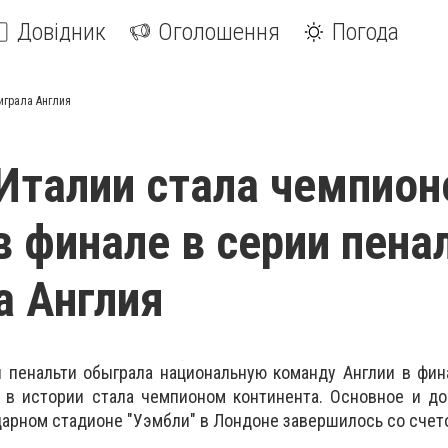
Довідник
Оголошення
Погода
играла Англия
Италии стала чемпио
в финале в серии пена
а Англия
и пенальти обыграла национальную команду Англии в фи
з в истории стала чемпионом континента. Основное и д
арном стадионе "Уэмбли" в Лондоне завершилось со счето