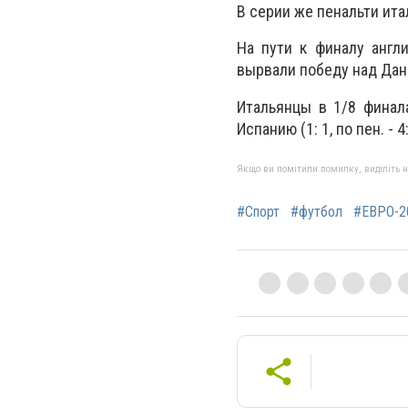
В серии же пенальти ита
На пути к финалу англи
вырвали победу над Дани
Итальянцы в 1/8 финала
Испанию (1: 1, по пен. - 4:
Якщо ви помітили помилку, виділіть нео
#Спорт
#футбол
#ЕВРО-2