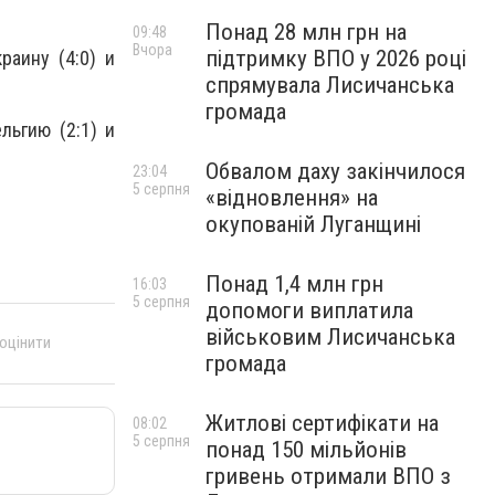
Понад 28 млн грн на
09:48
Вчора
підтримку ВПО у 2026 році
раину (4:0) и
спрямувала Лисичанська
громада
льгию (2:1) и
Обвалом даху закінчилося
23:04
5 серпня
«відновлення» на
окупованій Луганщині
Понад 1,4 млн грн
16:03
5 серпня
допомоги виплатила
військовим Лисичанська
 оцінити
громада
Житлові сертифікати на
08:02
5 серпня
понад 150 мільйонів
гривень отримали ВПО з