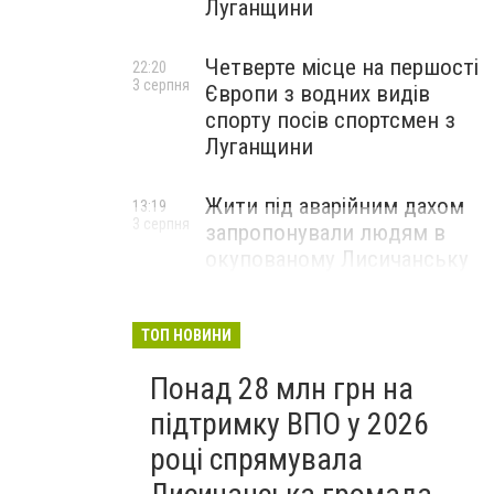
Луганщини
Четверте місце на першості
22:20
3 серпня
Європи з водних видів
спорту посів спортсмен з
Луганщини
Жити під аварійним дахом
13:19
3 серпня
запропонували людям в
окупованому Лисичанську
ТОП НОВИНИ
Понад 28 млн грн на
підтримку ВПО у 2026
році спрямувала