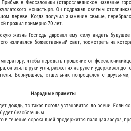
 Прибыв в Фессалоники (старославянское название горо
куллатского монастыря. Он подражал святым столпникам
ьном дереве. Когда получил знамение свыше, перебралс
рой прожил примерно 70 лет.
скую жизнь Господь даровал ему силу видеть будущее
того изливался божественный свет, посмотреть на кото
императору, чтобы передать прошение от фессалоникийц
, он взял в руки угли, разжег их на руке и удерживал до те
ителя. Вернувшись, отшельник попрощался с друзьями,
Народные приметы
дет дождь, то такая погода установится до осени. Если яс
 будет безоблачным.
то в течение сорока дней продержится палящая засуха, пр