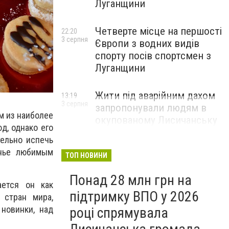
Луганщини
Четверте місце на першості
22:20
3 серпня
Європи з водних видів
спорту посів спортсмен з
Луганщини
Жити під аварійним дахом
13:19
3 серпня
запропонували людям в
м из наиболее
окупованому Лисичанську
д, однако его
тельно испечь
енье любимым
ТОП НОВИНИ
Понад 28 млн грн на
ается он как
підтримку ВПО у 2026
 стран мира,
 новинки, над
році спрямувала