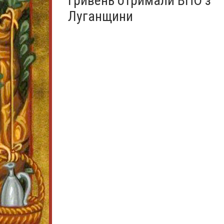
гривень отримали ВПО з
Луганщини