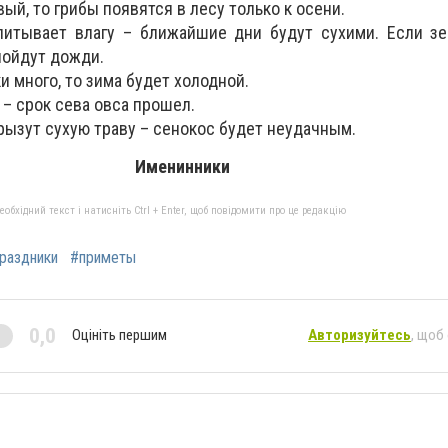
ый, то грибы появятся в лесу только к осени.
питывает влагу – ближайшие дни будут сухими. Если зе
пойдут дожди.
и много, то зима будет холодной.
– срок сева овса прошел.
рызут сухую траву – сенокос будет неудачным.
Именинники
бхідний текст і натисніть Ctrl + Enter, щоб повідомити про це редакцію
раздники
#приметы
0,0
Оцініть першим
Авторизуйтесь
, щоб