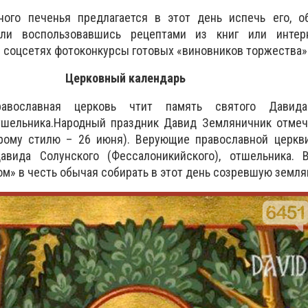
ого печенья предлагается в этот день испечь его, о
ли воспользовавшись рецептами из книг или интерн
 в соцсетях фотоконкурсы готовых «виновников торжества»
Церковный календарь
авославная церковь чтит память святого Давида
тшельника.
Народный праздник Давид Земляничник отмеч
арому стилю – 26 июня). Верующие православной церкви
авида Солунского (Фессалоникийского), отшельника. 
м» в честь обычая собирать в этот день созревшую земля