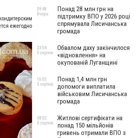
Понад 28 млн грн на
09:48
Вчора
підтримку ВПО у 2026 році
кондитерским
спрямувала Лисичанська
ется ежегодно
громада
Обвалом даху закінчилося
23:04
5 серпня
«відновлення» на
окупованій Луганщині
Понад 1,4 млн грн
16:03
5 серпня
допомоги виплатила
військовим Лисичанська
громада
Житлові сертифікати на
08:02
5 серпня
понад 150 мільйонів
гривень отримали ВПО з