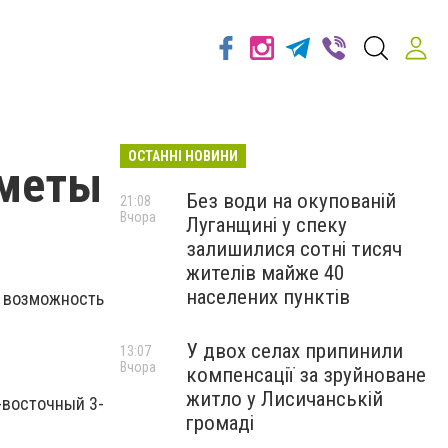
ОСТАННІ НОВИНИ
иметы
Без води на окупованій
21:08
Вчора
Луганщині у спеку
залишилися сотні тисяч
жителів майже 40
населених пунктів
 возможность
У двох селах припинили
13:07
Вчора
компенсації за зруйноване
житло у Лисичанській
-восточный 3-
громаді