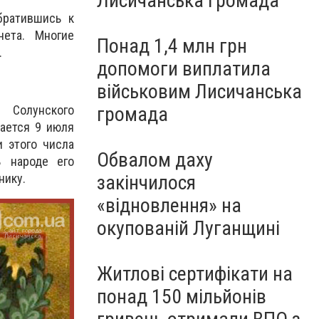
Лисичанська громада
братившись к
ета. Многие
Понад 1,4 млн грн
.
допомоги виплатила
військовим Лисичанська
 Солунского
громада
ается 9 июля
 этого числа
Обвалом даху
В народе его
нику.
закінчилося
«відновлення» на
окупованій Луганщині
Житлові сертифікати на
понад 150 мільйонів