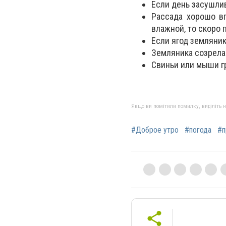
Если день засушлив
Рассада хорошо в
влажной, то скоро 
Если ягод земляник
Земляника созрела 
Свиньи или мыши г
Якщо ви помітили помилку, виділіть нео
#Доброе утро
#погода
#п