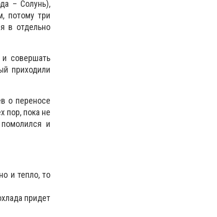
да – Солунь),
, потому три
я в отдельно
 и совершать
рый приходили
ев о переносе
х пор, пока не
 помолился и
но и тепло, то
охлада придет