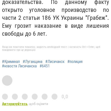
доказательства. По данному факту
открыто уголовное производство по
части 2 статьи 186 УК Украины "Грабеж".
Ему грозит наказание в виде лишения
свободы до 6 лет.
Якщо ви помітили помилку, виділіть необхідний текст і натисніть Ctrl + Enter, щоб
повідомити про це редакцію
#Криминал
#Луганщина
#Лисичанск
#полиция
#новости Лисичанска
#6451
0,0
Авторизуйтесь
, щоб оцінити