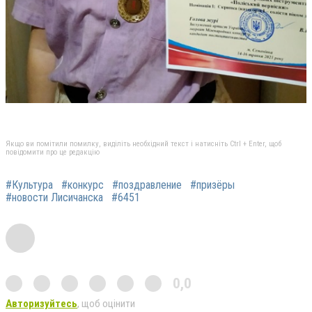
Якщо ви помітили помилку, виділіть необхідний текст і натисніть Ctrl + Enter, щоб
повідомити про це редакцію
#Культура
#конкурс
#поздравление
#призёры
#новости Лисичанска
#6451
0,0
Авторизуйтесь
, щоб оцінити