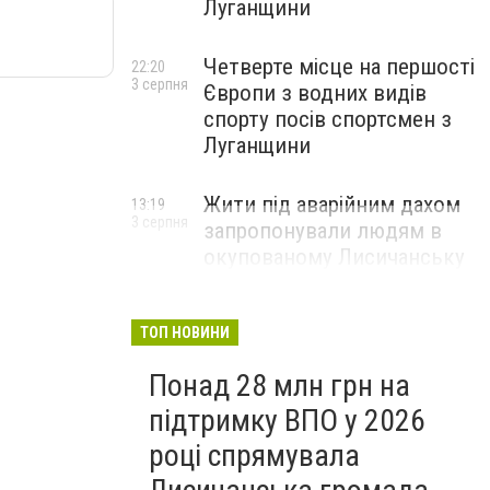
Луганщини
Четверте місце на першості
22:20
3 серпня
Європи з водних видів
спорту посів спортсмен з
Луганщини
Жити під аварійним дахом
13:19
3 серпня
запропонували людям в
окупованому Лисичанську
ТОП НОВИНИ
Понад 28 млн грн на
підтримку ВПО у 2026
році спрямувала