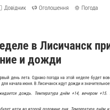
Довідник
Оголошення
Погода
неделе в Лисичанск пр
ние и дожди
рвый день лета. Однако погода на этой неделе будет вов
 для начала июня. В Лисичанск идут дожди и значительное
жидается дождь. Температура днём +14, вечером +15. В
 будет идти во второй половине дня. Температура днём и