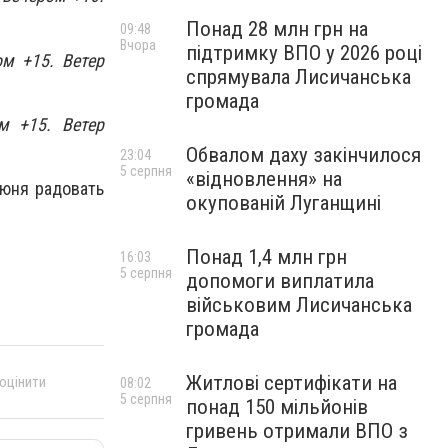
Понад 28 млн грн на
09:48
Вчора
підтримку ВПО у 2026 році
ом +15. Ветер
спрямувала Лисичанська
громада
м +15. Ветер
Обвалом даху закінчилося
23:04
5 серпня
«відновлення» на
июня радовать
окупованій Луганщині
Понад 1,4 млн грн
16:03
5 серпня
допомоги виплатила
військовим Лисичанська
громада
Житлові сертифікати на
 оцінити
08:02
5 серпня
понад 150 мільйонів
гривень отримали ВПО з