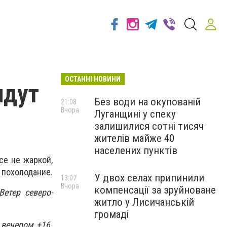
ОСТАННІ НОВИНИ
идут
Без води на окупованій
21:08
Вчора
Луганщині у спеку
залишилися сотні тисяч
жителів майже 40
населених пунктів
се не жаркой,
 похолодание.
У двох селах припинили
13:07
Вчора
компенсації за зруйноване
етер северо-
житло у Лисичанській
громаді
 вечером +16.