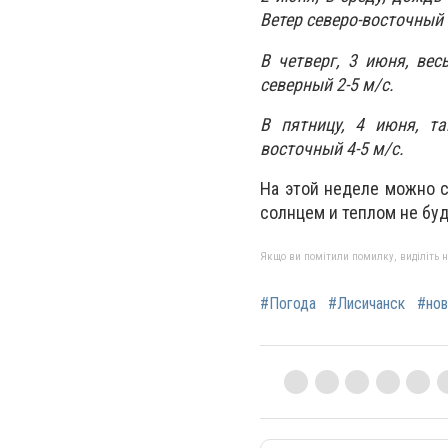
Ветер северо-восточный 
В четверг, 3 июня, ве
северный 2-5 м/с.
В пятницу, 4 июня, т
восточный 4-5 м/с.
На этой неделе можно с
солнцем и теплом не буд
Якщо ви помітили помилку, виділіть нео
#Погода
#Лисичанск
#нов