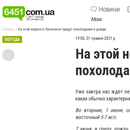
Новини
Афіша
Головна
На этой неделе в Лисичанск придут похолодание и дожди
19:00, 31 травня 2021 р.
ПОГОДА
На этой 
похолода
Уже завтра нас ждёт пе
какая обычно характерна
Во вторник, 1 июня, о
восточный 5-7 м/с.
2 июня, в среду, дождь