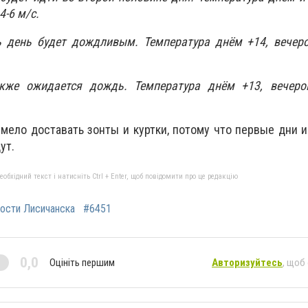
4-6 м/с.
сь день будет дождливым. Температура днём +14, вечер
акже ожидается дождь. Температура днём +13, вечеро
мело доставать зонты и куртки, потому что первые дни 
ут.
бхідний текст і натисніть Ctrl + Enter, щоб повідомити про це редакцію
ости Лисичанска
#6451
0,0
Оцініть першим
Авторизуйтесь
, щоб