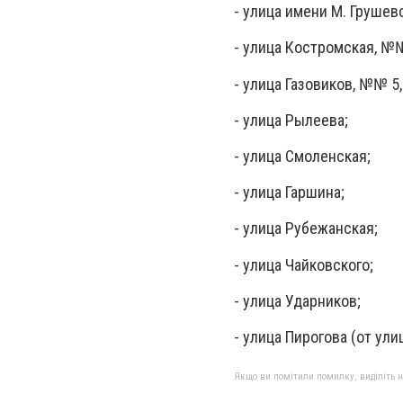
- улица имени М. Грушевск
- улица Костромская, №№
- улица Газовиков, №№ 5,7,
- улица Рылеева;
- улица Смоленская;
- улица Гаршина;
- улица Рубежанская;
- улица Чайковского;
- улица Ударников;
- улица Пирогова (от ул
Якщо ви помітили помилку, виділіть нео