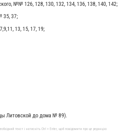
ого, №№ 126, 128, 130, 132, 134, 136, 138, 140, 142;
 35, 37;
9,11, 13, 15, 17, 19;
ицы Литовской до дома № 89).
бхідний текст і натисніть Ctrl + Enter, щоб повідомити про це редакцію