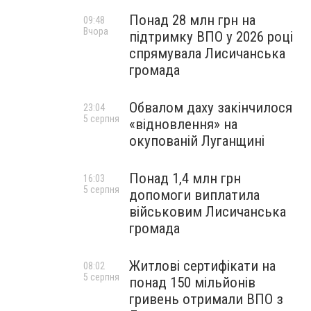
Понад 28 млн грн на
09:48
Вчора
підтримку ВПО у 2026 році
спрямувала Лисичанська
громада
Обвалом даху закінчилося
23:04
5 серпня
«відновлення» на
окупованій Луганщині
Понад 1,4 млн грн
16:03
5 серпня
допомоги виплатила
військовим Лисичанська
громада
Житлові сертифікати на
08:02
5 серпня
понад 150 мільйонів
гривень отримали ВПО з