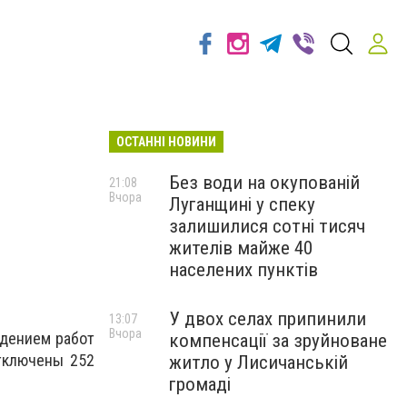
ОСТАННІ НОВИНИ
Без води на окупованій
21:08
Вчора
Луганщині у спеку
залишилися сотні тисяч
жителів майже 40
населених пунктів
У двох селах припинили
13:07
Вчора
едением работ
компенсації за зруйноване
отключены 252
житло у Лисичанській
громаді