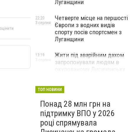
Луганщини
Четверте місце на першості
22:20
3 серпня
Європи з водних видів
 оцінити
спорту посів спортсмен з
Луганщини
Жити під аварійним дахом
13:19
3 серпня
запропонували людям в
окупованому Лисичанську
ТОП НОВИНИ
Понад 28 млн грн на
підтримку ВПО у 2026
році спрямувала