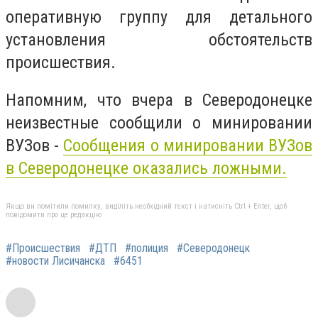
оперативную группу для детального
установления обстоятельств
происшествия.
Напомним, что вчера в Северодонецке
неизвестные сообщили о минировании
ВУЗов -
Сообщения о минировании ВУЗов
в Северодонецке оказались ложными.
Якщо ви помітили помилку, виділіть необхідний текст і натисніть Ctrl + Enter, щоб
повідомити про це редакцію
#Происшествия
#ДТП
#полиция
#Северодонецк
#новости Лисичанска
#6451