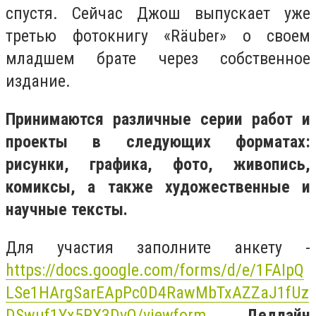
спустя. Сейчас Джош выпускает уже
третью фотокнигу «Räuber» о своем
младшем брате через собственное
издание.
Принимаются различные серии работ и
проекты в следующих форматах:
рисунки, графика, фото, живопись,
комиксы, а также художественные и
научные тексты.
Для участия заполните анкету -
https://docs.google.com/forms/d/e/1FAIpQ
LSe1HArgSarEApPc0D4RawMbTxAZZaJ1fUz
DSwuf1Yx5RX3DvQ/viewform.
Дедлайн