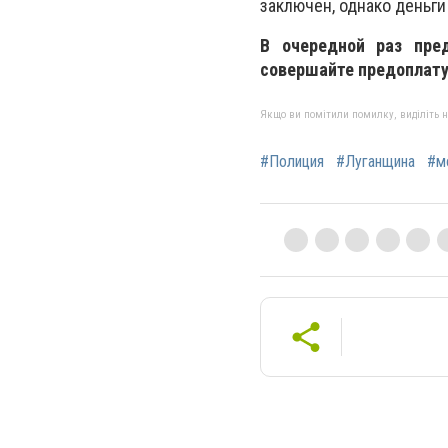
заключен, однако деньги
В очередной раз пре
совершайте предоплату
Якщо ви помітили помилку, виділіть нео
#Полиция
#Луганщина
#м