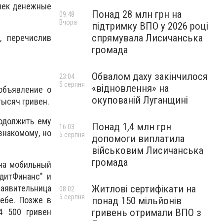
очек денежные
Понад 28 млн грн на
09:48
Вчора
підтримку ВПО у 2026 році
спрямувала Лисичанська
, перечислив
громада
Обвалом даху закінчилося
23:04
5 серпня
«відновлення» на
объявление о
окупованій Луганщині
тысяч гривен.
одолжить ему
Понад 1,4 млн грн
16:03
знакомому, но
5 серпня
допомоги виплатила
військовим Лисичанська
громада
 на мобильный
дитФинанс" и
Житлові сертифікати на
Заявительница
08:02
5 серпня
понад 150 мільйонів
ебе. Позже в
гривень отримали ВПО з
4 500 гривен