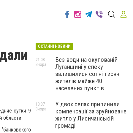
ОСТАННІ НОВИНИ
тдали
Без води на окупованій
21:08
Вчора
Луганщині у спеку
залишилися сотні тисяч
жителів майже 40
населених пунктів
У двох селах припинили
13:07
Вчора
едние сутки 9
компенсації за зруйноване
й области.
житло у Лисичанській
громаді
"банковского