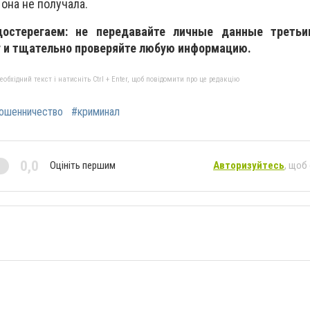
 она не получала.
достерегаем: не передавайте личные данные третьи
 и тщательно проверяйте любую информацию.
бхідний текст і натисніть Ctrl + Enter, щоб повідомити про це редакцію
ошенничество
#криминал
0,0
Оцініть першим
Авторизуйтесь
, щоб