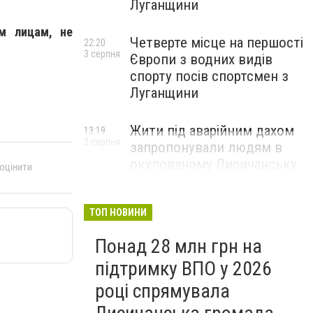
Луганщини
м лицам, не
Четверте місце на першості
22:20
3 серпня
Європи з водних видів
спорту посів спортсмен з
Луганщини
Жити під аварійним дахом
13:19
3 серпня
запропонували людям в
окупованому Лисичанську
 оцінити
ТОП НОВИНИ
Понад 28 млн грн на
підтримку ВПО у 2026
році спрямувала