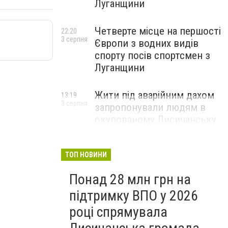
Луганщини
Четверте місце на першості
22:20
3 серпня
Європи з водних видів
спорту посів спортсмен з
Луганщини
Жити під аварійним дахом
13:19
3 серпня
запропонували людям в
окупованому Лисичанську
ТОП НОВИНИ
Понад 28 млн грн на
підтримку ВПО у 2026
році спрямувала