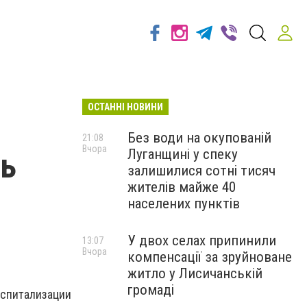
ОСТАННІ НОВИНИ
Без води на окупованій
21:08
Вчора
Луганщині у спеку
ль
залишилися сотні тисяч
жителів майже 40
населених пунктів
У двох селах припинили
13:07
Вчора
компенсації за зруйноване
житло у Лисичанській
громаді
спитализации