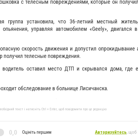
Тошковка с телесным повреждениями, которые он получил
ая группа установила, что 36-летний местный житель
о опьянения, управляя автомобилем «Geely», двигался 
зопасную скорость движения и допустил опрокидывание 
ир получил телесные повреждения.
водитель оставил место ДТП и скрывался дома, где е
оходит обследование в больнице Лисичанска.
бхідний текст і натисніть Ctrl + Enter, щоб повідомити про це редакцію
0,0
Оцініть першим
Авторизуйтесь
, щоб