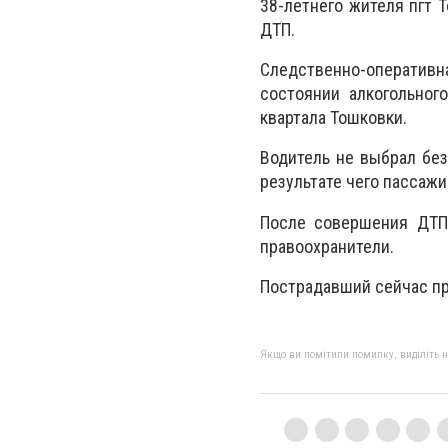
38-летнего жителя пгт 
ДТП.
Следственно-оперативн
состоянии алкогольног
квартала Тошковки.
Водитель не выбрал бе
результате чего пассаж
После совершения ДТП 
правоохранители.
Пострадавший сейчас пр
Якщо ви помітили помилку, виділіть нео