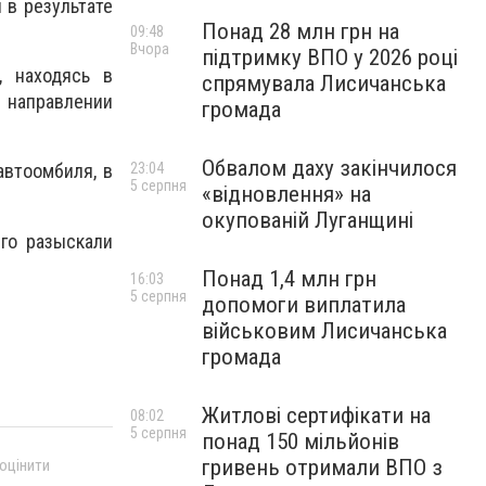
 в результате
Понад 28 млн грн на
09:48
Вчора
підтримку ВПО у 2026 році
, находясь в
спрямувала Лисичанська
в направлении
громада
Обвалом даху закінчилося
23:04
автоомбиля, в
5 серпня
«відновлення» на
окупованій Луганщині
го разыскали
Понад 1,4 млн грн
16:03
5 серпня
допомоги виплатила
військовим Лисичанська
громада
Житлові сертифікати на
08:02
5 серпня
понад 150 мільйонів
гривень отримали ВПО з
 оцінити