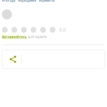
#Погода
#праздники
#приметы
0,0
Авторизуйтесь
, щоб оцінити