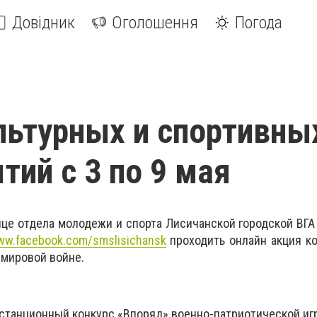
Довідник
Оголошення
Погода
льтурных и спортивны
тий с 3 по 9 мая
нице отдела молодежи и спорта Лисичанской городской ВГА
www.facebook.com/smslisichansk
проходить онлайн акция к
 мировой войне.
станционный конкурс «Впоряд» военно-патриотической иг