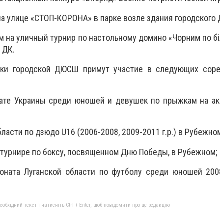
на улице «СТОП-КОРОНА» в парке возле здания городского 
 на уличный турнир по настольному домино «Чорним по бі
 ДК.
ики городской ДЮСШ примут участие в следующих соре
ате Украины среди юношей и девушек по прыжкам на ак
ласти по дзюдо U16 (2006-2008, 2009-2011 г.р.) в Рубежно
 турнире по боксу, посвященном Дню Победы, в Рубежном;
оната Луганской области по футболу среди юношей 2008
бхідний текст і натисніть Ctrl + Enter, щоб повідомити про це редакцію