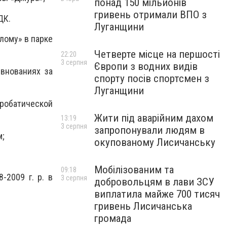
понад 150 мільйонів
гривень отримали ВПО з
ДК.
Луганщини
лому» в парке
Четверте місце на першості
22:20
3 серпня
Європи з водних видів
внованиях за
спорту посів спортсмен з
Луганщини
робатической
Жити під аварійним дахом
13:19
3 серпня
запропонували людям в
м;
окупованому Лисичанську
Мобілізованим та
09:18
-2009 г. р. в
3 серпня
добровольцям в лави ЗСУ
виплатила майже 700 тисяч
гривень Лисичанська
громада