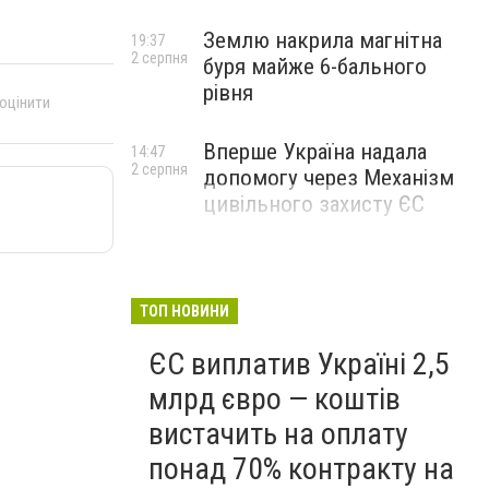
Землю накрила магнітна
19:37
2 серпня
буря майже 6-бального
рівня
 оцінити
Вперше Україна надала
14:47
2 серпня
допомогу через Механізм
цивільного захисту ЄС
ТОП НОВИНИ
ЄС виплатив Україні 2,5
млрд євро — коштів
вистачить на оплату
понад 70% контракту на