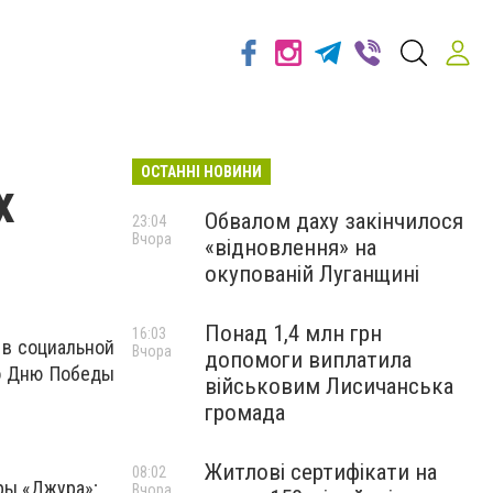
ОСТАННІ НОВИНИ
х
Обвалом даху закінчилося
23:04
Вчора
«відновлення» на
окупованій Луганщині
Понад 1,4 млн грн
16:03
 в социальной
Вчора
допомоги виплатила
о Дню Победы
військовим Лисичанська
громада
Житлові сертифікати на
08:02
ры «Джура»;
Вчора