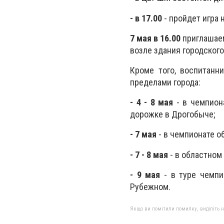
- в 17.00
- пройдет игра 
7 мая в 16.00
приглашаем
возле здания городского
Кроме того, воспитанн
пределами города:
- 4 - 8 мая
- в чемпион
дорожке в Дрогобыче;
- 7 мая
- в чемпионате об
- 7 - 8 мая
- в областном
- 9 мая
- в туре чемпи
Рубежном.
Якщо ви помітили помилку, виділіть нео