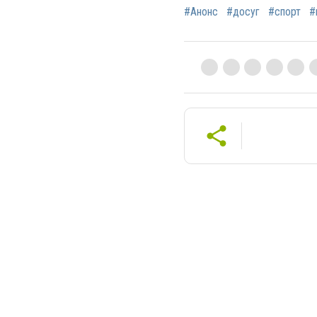
#Анонс
#досуг
#спорт
#