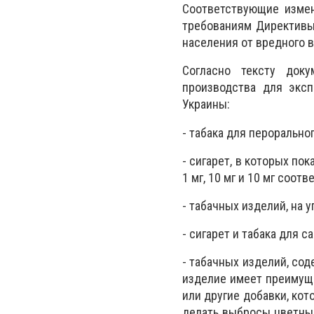
Соответствующие измен
требованиям Директивы 
населения от вредного в
Согласно тексту доку
производства для эксп
Украины:
- табака для перорально
- сигарет, в которых п
1 мг, 10 мг и 10 мг соотв
- табачных изделий, на
- сигарет и табака для с
- табачных изделий, со
изделие имеет преимуще
или другие добавки, ко
делать выбросы цветным