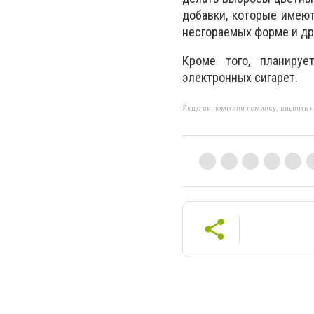
добавки, которые имеют
несгораемых форме и др
Кроме того, планируе
электронных сигарет.
Якщо ви помітили помилку, виділіть нео