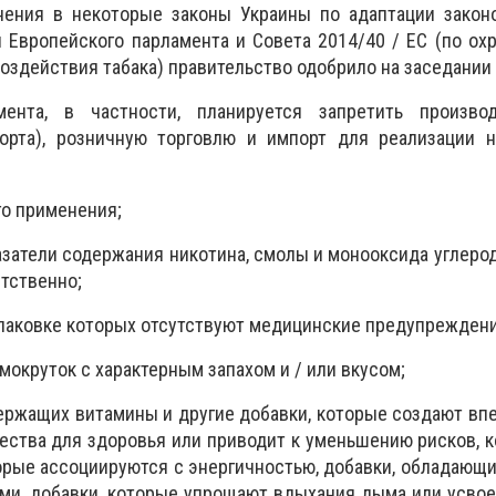
ения в некоторые законы Украины по адаптации законо
Европейского парламента и Совета 2014/40 / ЕС (по ох
оздействия табака) правительство одобрило на заседании 
мента, в частности, планируется запретить произво
орта), розничную торговлю и импорт для реализации н
го применения;
оказатели содержания никотина, смолы и монооксида углер
етственно;
 упаковке которых отсутствуют медицинские предупреждени
амокруток с характерным запахом и / или вкусом;
держащих витамины и другие добавки, которые создают впе
ства для здоровья или приводит к уменьшению рисков, к
торые ассоциируются с энергичностью, добавки, обладающ
и, добавки, которые упрощают вдыхания дыма или усвое