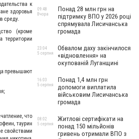
дательства к
Понад 28 млн грн на
09:48
ране здоровья
Вчора
підтримку ВПО у 2026 році
в среду.
спрямувала Лисичанська
громада
дство (кроме
а территории
Обвалом даху закінчилося
23:04
5 серпня
«відновлення» на
окупованій Луганщині
ода превышают
Понад 1,4 млн грн
16:03
5 серпня
допомоги виплатила
я;
військовим Лисичанська
громада
чатление, что
Житлові сертифікати на
08:02
офеин, таурин
5 серпня
понад 150 мільйонів
ие свойствами
гривень отримали ВПО з
ния никотина,