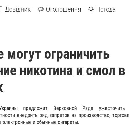
Довідник
Оголошення
Погода
е могут ограничить
ие никотина и смол в
х
Украины предложит Верховной Раде ужесточить а
стности внедрить ряд запретов на производство, торговл
се электронные и обычные сигареты.