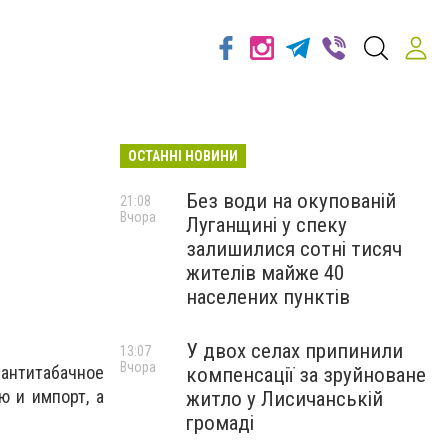
ОСТАННІ НОВИНИ
Без води на окупованій
21:08
Вчора
Луганщині у спеку
залишилися сотні тисяч
жителів майже 40
населених пунктів
У двох селах припинили
13:07
Вчора
нтитабачное
компенсації за зруйноване
ю и импорт, а
житло у Лисичанській
громаді