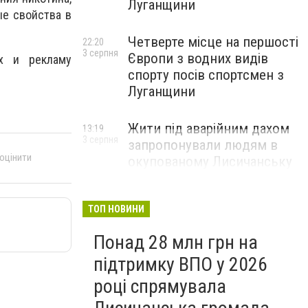
Луганщини
ые свойства в
Четверте місце на першості
22:20
3 серпня
Європи з водних видів
 и ​​рекламу
спорту посів спортсмен з
Луганщини
Жити під аварійним дахом
13:19
3 серпня
запропонували людям в
 оцінити
окупованому Лисичанську
ТОП НОВИНИ
Понад 28 млн грн на
підтримку ВПО у 2026
році спрямувала