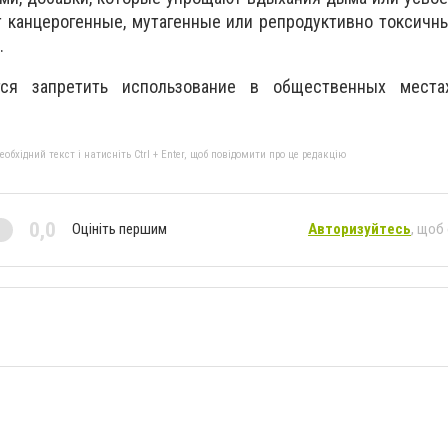
 канцерогенные, мутагенные или репродуктивно токсичн
.
тся запретить использование в общественных местах
бхідний текст і натисніть Ctrl + Enter, щоб повідомити про це редакцію
0,0
Оцініть першим
Авторизуйтесь
, щоб