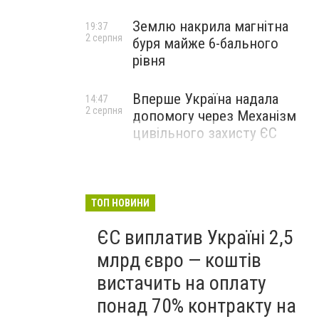
Землю накрила магнітна
19:37
2 серпня
буря майже 6-бального
рівня
Вперше Україна надала
14:47
2 серпня
допомогу через Механізм
цивільного захисту ЄС
ТОП НОВИНИ
ЄС виплатив Україні 2,5
млрд євро — коштів
вистачить на оплату
понад 70% контракту на