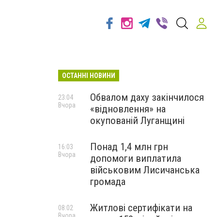
ОСТАННІ НОВИНИ
Обвалом даху закінчилося
23:04
Вчора
«відновлення» на
окупованій Луганщині
Понад 1,4 млн грн
16:03
Вчора
допомоги виплатила
військовим Лисичанська
громада
Житлові сертифікати на
08:02
Вчора