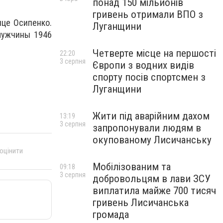
понад 150 мільйонів
гривень отримали ВПО з
це Осипенко.
Луганщини
мужчины 1946
Четверте місце на першості
22:20
3 серпня
Європи з водних видів
спорту посів спортсмен з
Луганщини
Жити під аварійним дахом
13:19
3 серпня
запропонували людям в
окупованому Лисичанську
 оцінити
Мобілізованим та
09:18
3 серпня
добровольцям в лави ЗСУ
виплатила майже 700 тисяч
гривень Лисичанська
громада