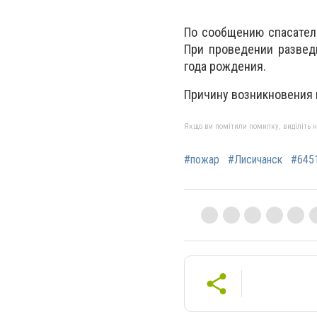
По сообщению спасател
При проведении развед
года рождения.
Причину возникновения 
Якщо ви помітили помилку, виділіть нео
#пожар
#Лисичанск
#645