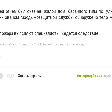
ей огнем был охвачен жилой дом барачного типа по ули
ки звеном газодымозащитной службы обнаружено тело 
пожара выясняют специалисты. Ведется следствие.
бхідний текст і натисніть Ctrl + Enter, щоб повідомити про це редакцію
1
0,0
Оцініть першим
Авторизуйтесь
, щоб