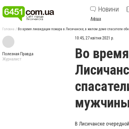
Новини
Афіша
Головна
Во время ликвидации пожара в Лисичанске, в жилом доме спасатели об
10:45, 27 квітня 2021 р.
Во время
Полезная Правда
Журналист
Лисичанс
спасател
мужчин
В Лисичанске очередной