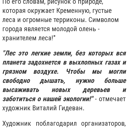
По его словам, рисунок о природе,
которая окружает Кременную, густые
леса и огромные терриконы. Символом
города является молодой олень -
хранителем леса!"
"Лес это легкие земли, без которых вся
планета задохнется в выхлопных газах и
грязном воздухе. Чтобы мы могли
свободно дышать, нужно больше
высаживать новых деревьев и
заботиться о нашей экологии!"
- отмечает
художник Виталий Гидеван.
Художник поблагодарил организаторов,