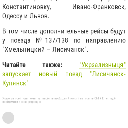
Константиновку, Ивано-Франковск,
Одессу и Львов.
В том числе дополнительные рейсы будут
у поезда
№137/138
по направлению
"Хмельницкий – Лисичанск".
Читайте также:
"Укрзализныця"
запускает новый поезд "Лисичанск-
Купянск"
Якщо ви помітили помилку, виділіть необхідний текст і натисніть Ctrl + Enter, щоб
повідомити про це редакцію