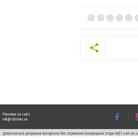
Реклама на сайті:
rek@citysites.ua
Допускається цитування матеріалів без отримання попередньої згоди 6451.com.ua за
пошукових систем гіперпосилання на цитовані статті не нижче другого абзацу в тек