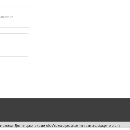
 оцінити
ичанська. Для інтернет-видань обов'язкове розміщення прямого, відкритого для