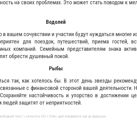
ость на своих проблемах. Это может стать поводом к ме
Водолей
то в вашем сочувствии и участии будут нуждаться многие 
приятен для поездок, путешествий, приема гостей, вс
мных компаний. Семейным представителям знака акти
лят обрести душевный покой.
Рыбы
ься так, как хотелось бы. В этот день звезды рекомен
связанные с финансовой стороной вашей деятельности. Н
 Сохраняйте настойчивость и упорство в достижении це
м людей защитят от неприятностей.
бхідний текст і натисніть Ctrl + Enter, щоб повідомити про це редакцію