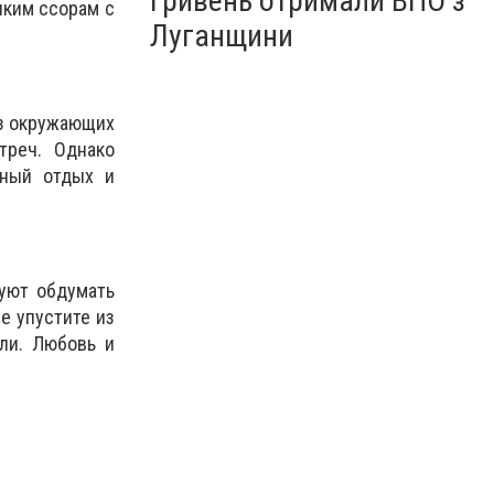
гривень отримали ВПО з
лким ссорам с
Луганщини
из окружающих
треч. Однако
вный отдых и
дуют обдумать
е упустите из
ли. Любовь и