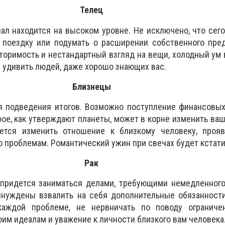
Телец
л находится на высоком уровне. Не исключено, что сег
 поездку или подумать о расширении собственного пред
торимость и нестандартный взгляд на вещи, холодный ум 
 удивить людей, даже хорошо знающих вас.
Близнецы
я подведения итогов. Возможно поступление финансовых
рое, как утверждают планеты, может в корне изменить ваш
ется изменить отношение к близкому человеку, проя
о проблемам. Романтический ужин при свечах будет кстати
Рак
 придется заниматься делами, требующими немедленного
ынуждены взвалить на себя дополнительные обязанност
каждой проблеме, не нервничать по поводу ограниче
оим идеалам и уважение к личности близкого вам человека