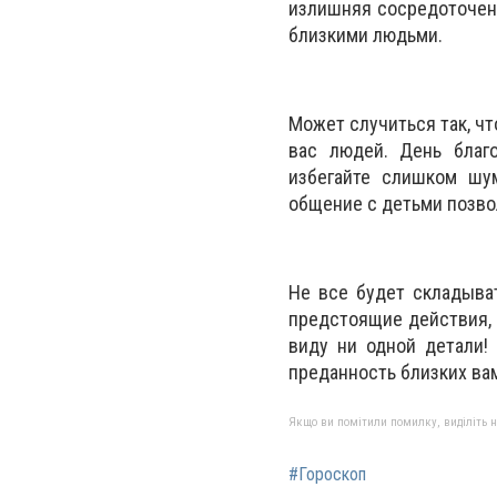
излишняя сосредоточенн
близкими людьми.
Может случиться так, ч
вас людей. День благо
избегайте слишком шу
общение с детьми позво
Не все будет складыват
предстоящие действия, 
виду ни одной детали!
преданность близких ва
Якщо ви помітили помилку, виділіть нео
#Гороскоп