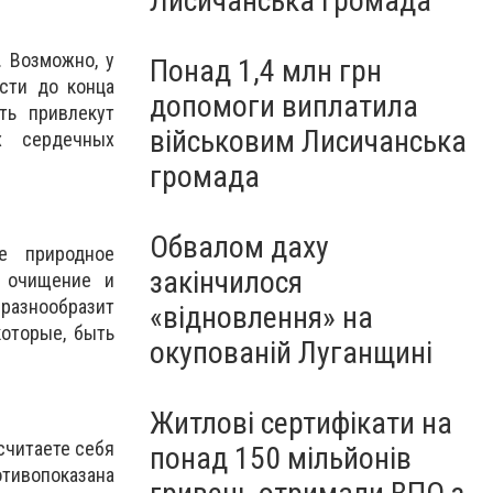
Лисичанська громада
. Возможно, у
Понад 1,4 млн грн
сти до конца
допомоги виплатила
ть привлекут
військовим Лисичанська
х сердечных
громада
Обвалом даху
е природное
закінчилося
 очищение и
 разнообразит
«відновлення» на
которые, быть
окупованій Луганщині
Житлові сертифікати на
считаете себя
понад 150 мільйонів
тивопоказана