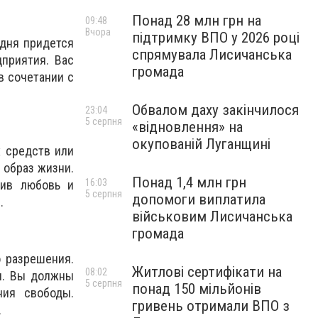
Понад 28 млн грн на
09:48
Вчора
підтримку ВПО у 2026 році
одня придется
спрямувала Лисичанська
приятия. Вас
громада
в сочетании с
Обвалом даху закінчилося
23:04
5 серпня
«відновлення» на
окупованій Луганщині
 средств или
 образ жизни.
Понад 1,4 млн грн
16:03
вив любовь и
5 серпня
допомоги виплатила
.
військовим Лисичанська
громада
 разрешения.
Житлові сертифікати на
08:02
и. Вы должны
5 серпня
понад 150 мільйонів
ния свободы.
гривень отримали ВПО з
.