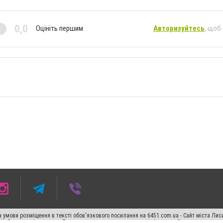
0,0
Оцініть першим
Авторизуйтесь
, щоб
 умови розміщення в тексті обов'язкового посилання на 6451.com.ua - Сайт міста Лис
сті або в якості джерела. Порушення виняткових прав переслідується Законом.