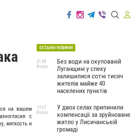
ОСТАННІ НОВИНИ
ака
Без води на окупованій
21:08
Вчора
Луганщині у спеку
залишилися сотні тисяч
жителів майже 40
населених пунктів
У двох селах припинили
13:07
тся на вашем
Вчора
компенсації за зруйноване
азногласия с
житло у Лисичанській
у, мягкость и
громаді