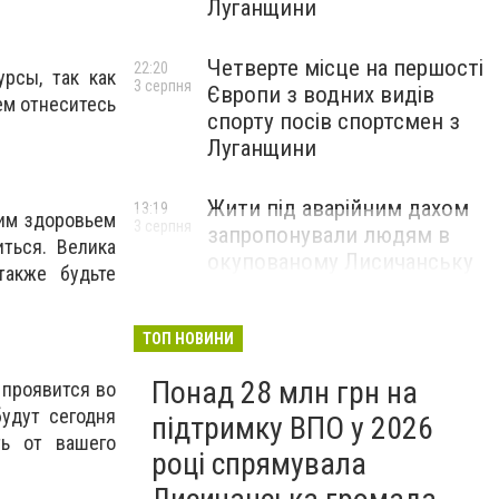
Луганщини
Четверте місце на першості
22:20
урсы, так как
3 серпня
Європи з водних видів
ем отнеситесь
спорту посів спортсмен з
Луганщини
Жити під аварійним дахом
13:19
им здоровьем
3 серпня
запропонували людям в
ться. Велика
окупованому Лисичанську
также будьте
ТОП НОВИНИ
Понад 28 млн грн на
 проявится во
удут сегодня
підтримку ВПО у 2026
ть от вашего
році спрямувала