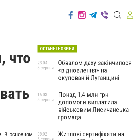
ОСТАННІ НОВИНИ
, что
Обвалом даху закінчилося
23:04
5 серпня
«відновлення» на
окупованій Луганщині
вать
Понад 1,4 млн грн
16:03
5 серпня
допомоги виплатила
військовим Лисичанська
громада
Житлові сертифікати на
е. В основном
08:02
5 серпня