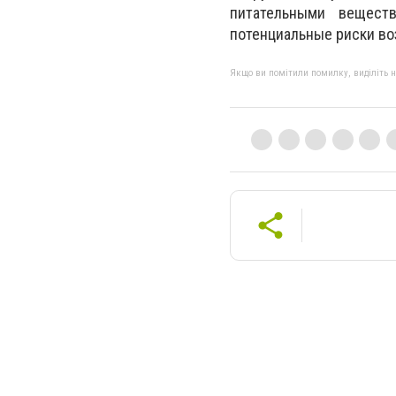
питательными вещест
потенциальные риски во
Якщо ви помітили помилку, виділіть нео