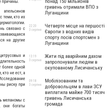
понад 150 мільйонів
е причины.
гривень отримали ВПО з
 апельсинов
Луганщини
 теми, кто их
ерматологии.
Четверте місце на першості
22:20
нь связано с
3 серпня
Європи з водних видів
развивающаяся
спорту посів спортсмен з
ся на другие
Луганщини
цитрусовых и
Жити під аварійним дахом
13:19
3 серпня
длительность
запропонували людям в
т более одной
окупованому Лисичанську
кто не ест, а
 Исследование
Мобілізованим та
09:18
ены риску при
3 серпня
добровольцям в лави ЗСУ
виплатила майже 700 тисяч
гривень Лисичанська
зь меланомы с
громада
, они богаты