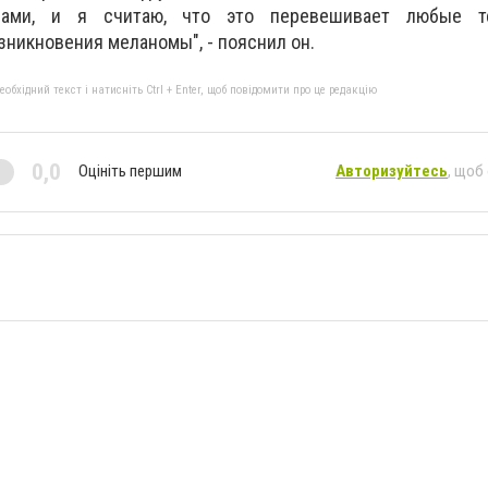
вами, и я считаю, что это перевешивает любые те
зникновения меланомы", - пояснил он.
бхідний текст і натисніть Ctrl + Enter, щоб повідомити про це редакцію
0,0
Оцініть першим
Авторизуйтесь
, щоб