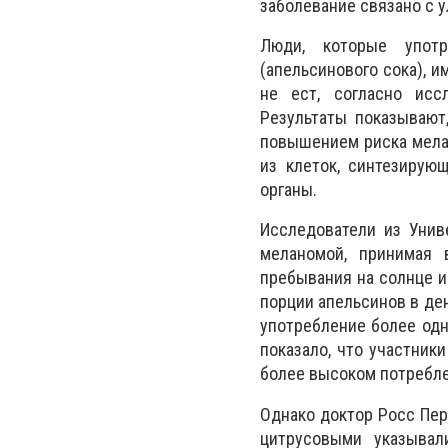
заболевание связано с 
Люди, которые употр
(апельсинового сока), 
не ест, согласно исс
Результаты показывают
повышением риска мелан
из клеток, синтезирую
органы.
Исследователи из Унив
меланомой, принимая 
пребывания на солнце и 
порции апельсинов в ден
употребление более одн
показало, что участник
более высоком потребле
Однако доктор Росс Пер
цитрусовыми указывал