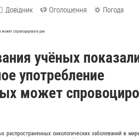
Довідник
Оголошення
Погода
х может спровоцировать рак
ания учёных показали
ое употребление
вых может спровоциро
ых распространенных онкологических заболеваний в мир