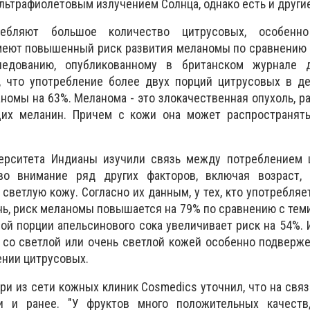
ультрафиолетовым излучением Солнца, однако есть и други
ебляют большое количество цитрусовых, особенно
имеют повышенный риск развития меланомы по сравнению с
ледованию, опубликованному в британском журнале д
, что употребление более двух порций цитрусовых в де
омы на 63%. Меланома - это злокачественная опухоль, 
щих меланин. Причем с кожи она может распространять
ерситета Индианы изучили связь между потреблением 
во внимание ряд других факторов, включая возраст, 
светлую кожу. Согласно их данным, у тех, кто употребляе
ь, риск меланомы повышается на 79% по сравнению с теми, 
ой порции апельсинового сока увеличивает риск на 54%.
и со светлой или очень светлой кожей особенно подверж
нии цитрусовых.
ри из сети кожных клиник Cosmedics уточнил, что на свя
и и ранее. "У фруктов много положительных качеств