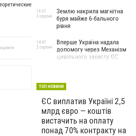
оретические
Землю накрила магнітна
19:37
2 серпня
буря майже 6-бального
рівня
Вперше Україна надала
14:47
2 серпня
 оцінити
допомогу через Механізм
цивільного захисту ЄС
ТОП НОВИНИ
ЄС виплатив Україні 2,5
млрд євро — коштів
вистачить на оплату
понад 70% контракту на