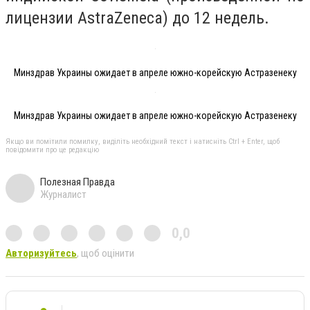
лицензии AstraZeneca) до 12 недель.
Минздрав Украины ожидает в апреле южно-корейскую Астразенеку
Минздрав Украины ожидает в апреле южно-корейскую Астразенеку
Якщо ви помітили помилку, виділіть необхідний текст і натисніть Ctrl + Enter, щоб
повідомити про це редакцію
Полезная Правда
Журналист
0,0
Авторизуйтесь
, щоб оцінити