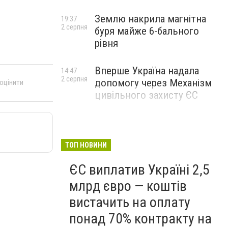
Землю накрила магнітна
19:37
2 серпня
буря майже 6-бального
рівня
Вперше Україна надала
14:47
2 серпня
допомогу через Механізм
 оцінити
цивільного захисту ЄС
ТОП НОВИНИ
ЄС виплатив Україні 2,5
млрд євро — коштів
вистачить на оплату
понад 70% контракту на