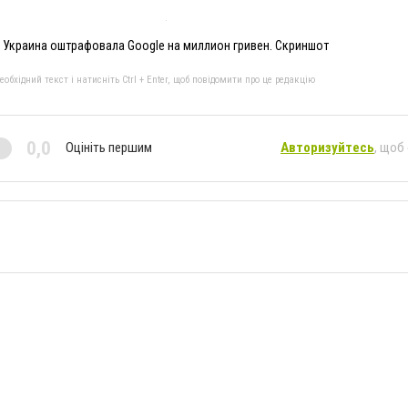
Украина оштрафовала Google на миллион гривен. Скриншот
бхідний текст і натисніть Ctrl + Enter, щоб повідомити про це редакцію
0,0
Оцініть першим
Авторизуйтесь
, щоб