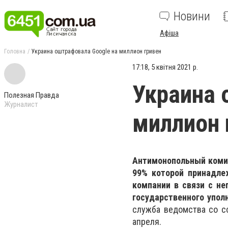
Новини
Афіша
Головна
Украина оштрафовала Google на миллион гривен
17:18, 5 квітня 2021 р.
Украина 
Полезная Правда
Журналист
миллион 
Антимонопольный комит
99% которой принадлеж
компании в связи с н
государственного упо
служба ведомства со с
апреля.