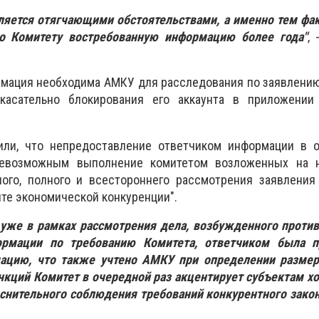
ляется отягчающими обстоятельствами, а именно тем фа
ло Комитету востребованную информацию более года"
, 
мация необходима АМКУ для расследования по заявлению
 касательно блокирования его аккаунта в приложении
или, что непредоставление ответчиком информации в 
евозможным выполнение комитетом возложенных на н
ного, полного и всестороннего рассмотрения заявления
ите экономической конкуренции".
 уже в рамках рассмотрения дела, возбужденного проти
ормации по требованию Комитета, ответчиком была п
ацию, что также учтено АМКУ при определении размер
кций Комитет в очередной раз акцентирует субъектам х
снительного соблюдения требований конкурентного закон