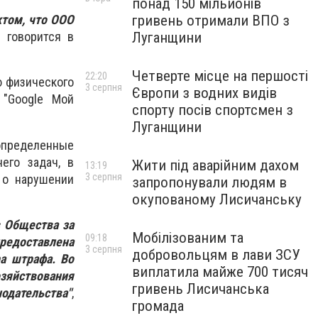
понад 150 мільйонів
гривень отримали ВПО з
ктом, что ООО
Луганщини
- говорится в
Четверте місце на першості
22:20
 физического
3 серпня
Європи з водних видів
 "Google Мой
спорту посів спортсмен з
Луганщини
определенные
его задач, в
Жити під аварійним дахом
13:19
3 серпня
 о нарушении
запропонували людям в
окупованому Лисичанську
в Общества за
Мобілізованим та
09:18
редоставлена
3 серпня
добровольцям в лави ЗСУ
а штрафа. Во
виплатила майже 700 тисяч
озяйствования
гривень Лисичанська
одательства"
,
громада