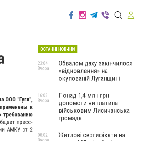
ОСТАННІ НОВИНИ
а
Обвалом даху закінчилося
23:04
Вчора
«відновлення» на
окупованій Луганщині
Понад 1,4 млн грн
16:03
а ООО "Гугл",
Вчора
допомоги виплатила
 применены к
військовим Лисичанська
о требованию
громада
общает пресс-
ии АМКУ от 2
Житлові сертифікати на
08:02
Вчора