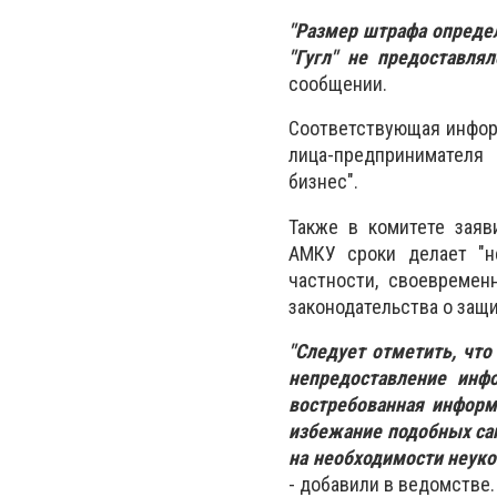
"Размер штрафа опреде
"Гугл" не предоставля
сообщении.
Соответствующая инфор
лица-предпринимателя
бизнес".
Также в комитете заяв
АМКУ сроки делает "н
частности, своевремен
законодательства о защ
"Следует отметить, что
непредоставление инф
востребованная информ
избежание подобных сан
на необходимости неуко
- добавили в ведомстве.