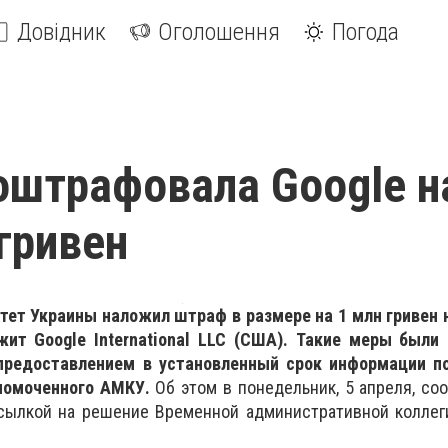
Довідник
Оголошення
Погода
оштрафовала Google н
гривен
ет Украины наложил штраф в размере на 1 млн гривен н
ит Google International LLC (США). Такие меры были
епредоставлением в установленный срок информации п
лномоченного АМКУ.
Об этом в понедельник, 5 апреля, со
сылкой на решение Временной административной коллег