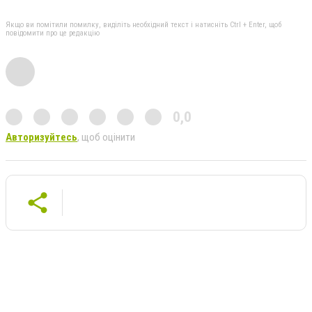
Якщо ви помітили помилку, виділіть необхідний текст і натисніть Ctrl + Enter, щоб
повідомити про це редакцію
0,0
Авторизуйтесь
, щоб оцінити