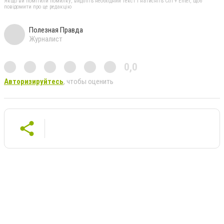
Якщо ви помітили помилку, виділіть необхідний текст і натисніть Ctrl + Enter, щоб
повідомити про це редакцію
Полезная Правда
Журналист
0,0
Авторизируйтесь
, чтобы оценить