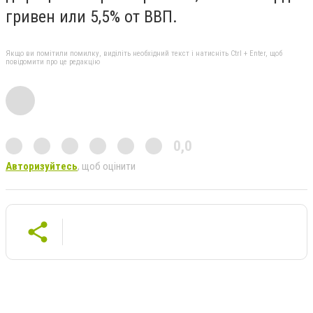
гривен или 5,5% от ВВП.
Якщо ви помітили помилку, виділіть необхідний текст і натисніть Ctrl + Enter, щоб
повідомити про це редакцію
0,0
Авторизуйтесь
, щоб оцінити