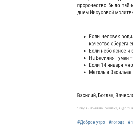
пророчество было тайн
днем Иисусовой молитв
Если человек родил
качестве оберега 
Если небо ясное и 
На Василия туман –
Если 14 января мно
Метель в Васильев
Василий, Богдан, Вячесла
Якщо ви помітили помилку, виділіть нео
#Доброе утро
#погода
#п