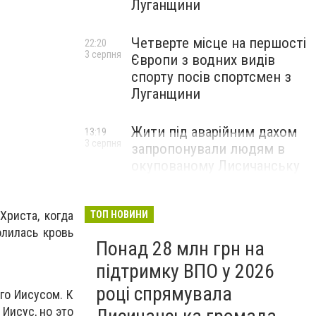
Луганщини
Четверте місце на першості
22:20
3 серпня
Європи з водних видів
спорту посів спортсмен з
Луганщини
Жити під аварійним дахом
13:19
3 серпня
запропонували людям в
окупованому Лисичанську
Христа, когда
ТОП НОВИНИ
олилась кровь
Понад 28 млн грн на
підтримку ВПО у 2026
році спрямувала
го Иисусом. К
Иисус, но это