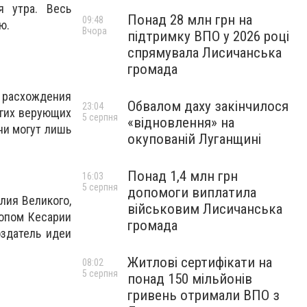
я утра. Весь
Понад 28 млн грн на
09:48
ю.
Вчора
підтримку ВПО у 2026 році
спрямувала Лисичанська
громада
 расхождения
Обвалом даху закінчилося
23:04
огих верующих
5 серпня
«відновлення» на
ни могут лишь
окупованій Луганщині
Понад 1,4 млн грн
16:03
5 серпня
допомоги виплатила
лия Великого,
військовим Лисичанська
копом Кесарии
громада
оздатель идеи
Житлові сертифікати на
08:02
5 серпня
понад 150 мільйонів
гривень отримали ВПО з