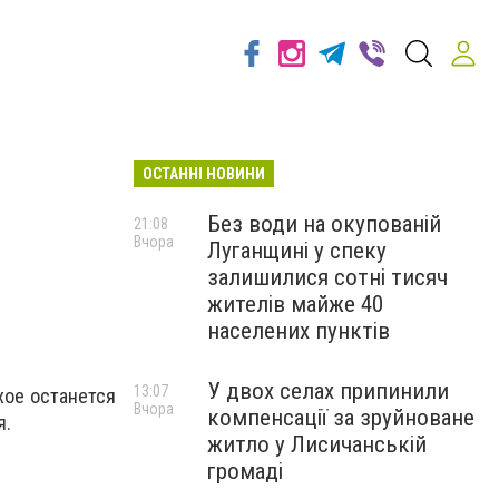
ОСТАННІ НОВИНИ
Без води на окупованій
21:08
Вчора
Луганщині у спеку
залишилися сотні тисяч
жителів майже 40
населених пунктів
У двох селах припинили
13:07
хое останется
Вчора
компенсації за зруйноване
ня.
житло у Лисичанській
громаді