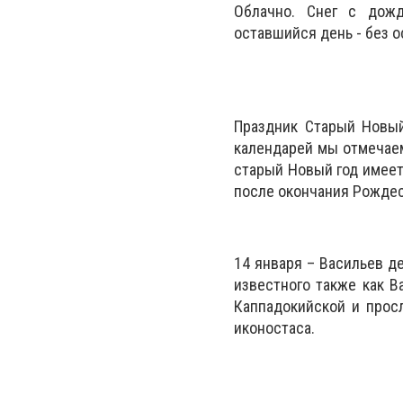
Облачно. Снег с дожд
оставшийся день - без о
Праздник Cтарый Новы
календарей мы отмечаем
старый Новый год имеет
после окончания Рождес
14 января – Васильев д
известного также как В
Каппадокийской и прос
иконостаса.