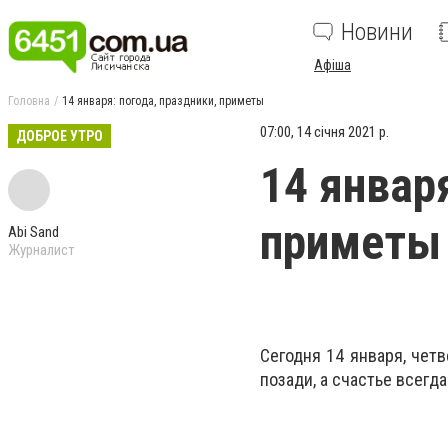
Новини
Афіша
Головна
14 января: погода, праздники, приметы
07:00, 14 січня 2021 р.
ДОБРОЕ УТРО
14 январ
приметы
Abi Sand
Журналист
Сегодня 14 января, чет
позади, а счастье всегд