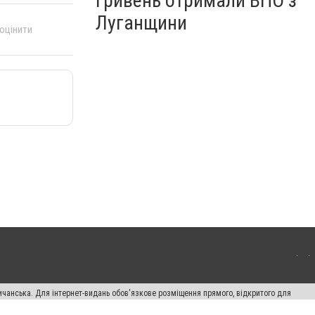
гривень отримали ВПО з
Луганщини
 оцінити
ичанська. Для інтернет-видань обов'язкове розміщення прямого, відкритого для