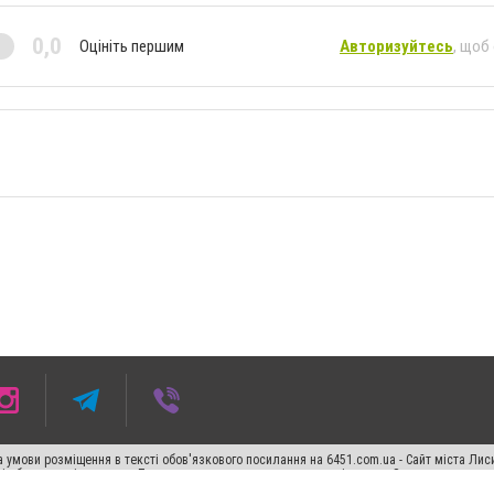
0,0
Оцініть першим
Авторизуйтесь
, щоб
 умови розміщення в тексті обов'язкового посилання на 6451.com.ua - Сайт міста Лис
сті або в якості джерела. Порушення виняткових прав переслідується Законом.