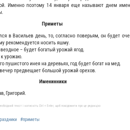
ой. Именно поэтому 14 января еще называют днем имен
ы.
Приметы
ся в Васильев день, то, согласно поверьям, он будет оче
ему рекомендуется носить яшму.
звездное – будет богатый урожай ягод.
 к урожаю.
го пушистого инея на деревьях, год будет богат на мед.
 вечер предвещает большой урожай орехов.
Именинники
в, Григорий.
бхідний текст і натисніть Ctrl + Enter, щоб повідомити про це редакцію
раздники
#приметы