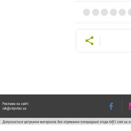
Реклама на сайті:
rek@citysites.ua
Допускається цитування матеріалів без отримання попередньої згоди 6451.com.ua за
пошукових систем гіперпосилання на цитовані статті не нижче другого абзацу в тек