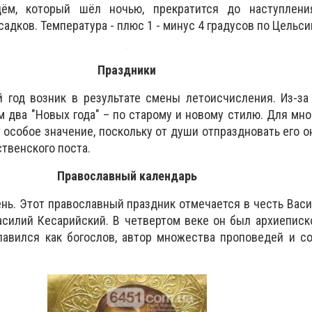
ём, который шёл ночью, прекратится до наступлени
садков. Температура - плюс 1 - минус 4 градусов по Цельси
Праздники
й год
возник в результате смены летоисчисления. Из-за
 два "Новых года" – по старому и новому стилю. Для мн
 особое значение, поскольку от души отпраздновать его о
твенского поста.
Православный календарь
ень
. Этот православный праздник отмечается в честь Васи
асилий Кесарийский. В четвертом веке он был архиепис
лавился как богослов, автор множества проповедей и с