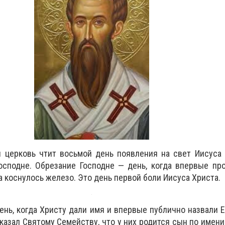
 церковь чтит восьмой день появления на свет Иисуса 
осподне.
Обрезание Господне — день, когда впервые пр
а коснулось железо. Это день первой боли Иисуса Христа.
ень, когда Христу дали имя и впервые публично назвали Е
казал Святому Семейству, что у них родится сын по имени 