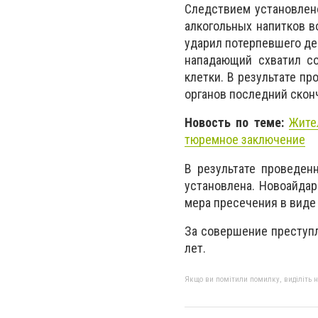
Следствием установлен
алкогольных напитков в
ударил потерпевшего де
нападающий схватил со
клетки. В результате п
органов последний сконч
Новость по теме:
Жите
тюремное заключение
В результате проведен
установлена. Новоайда
мера пресечения в виде
За совершение преступл
лет.
Якщо ви помітили помилку, виділіть нео