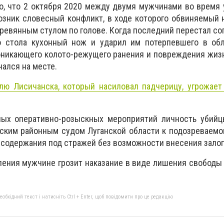
о, что 2 октября 2020 между двумя мужчинами во время
озник словесный конфликт, в ходе которого обвиняемый 
ревянным стулом по голове. Когда последний перестал со
 стола кухонный нож и ударил им потерпевшего в обл
роникающего колото-режущего ранения и повреждения жи
ался на месте.
лю Лисичанска, который насиловал падчерицу, угрожает
ных оперативно-розыскных мероприятий личность убийц
рским районным судом Луганской области к подозреваем
 содержания под стражей без возможности внесения залог
ения мужчине грозит наказание в виде лишения свободы 
бхідний текст і натисніть Ctrl + Enter, щоб повідомити про це редакцію