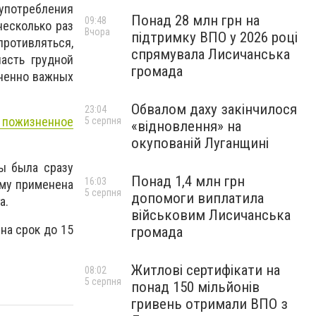
 употребления
Понад 28 млн грн на
09:48
несколько раз
Вчора
підтримку ВПО у 2026 році
противляться,
спрямувала Лисичанська
асть грудной
громада
зненно важных
Обвалом даху закінчилося
23:04
 пожизненное
5 серпня
«відновлення» на
окупованій Луганщині
ы была сразу
Понад 1,4 млн грн
16:03
ому применена
5 серпня
допомоги виплатила
а.
військовим Лисичанська
на срок до 15
громада
Житлові сертифікати на
08:02
5 серпня
понад 150 мільйонів
гривень отримали ВПО з