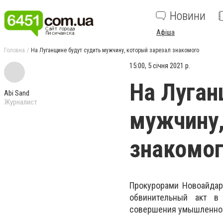
Новини
Афіша
Головна
На Луганщине будут судить мужчину, который зарезал знакомого
15:00, 5 січня 2021 р.
На Луган
Abi Sand
Журналист
мужчину,
знакомо
Прокурорами Новоайдар
обвинительный акт в
совершения умышленного 