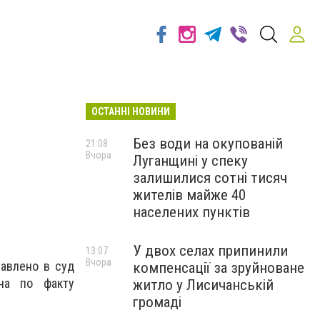
ОСТАННІ НОВИНИ
Без води на окупованій
21:08
Вчора
Луганщині у спеку
залишилися сотні тисяч
жителів майже 40
населених пунктів
У двох селах припинили
13:07
Вчора
авлено в суд
компенсації за зруйноване
на по факту
житло у Лисичанській
громаді