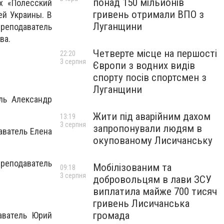
понад 150 мільйонів
х «Полесский
гривень отримали ВПО з
ей Украины. В
Луганщини
реподаватель
ва.
Четверте місце на першості
22:20
3 серпня
Європи з водних видів
спорту посів спортсмен з
Луганщини
ель Александр
Жити під аварійним дахом
13:19
3 серпня
запропонували людям в
аватель Елена
окупованому Лисичанську
преподаватель
Мобілізованим та
09:18
3 серпня
добровольцям в лави ЗСУ
виплатила майже 700 тисяч
гривень Лисичанська
громада
аватель Юрий