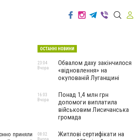
ОСТАННІ НОВИНИ
Обвалом даху закінчилося
23:04
Вчора
«відновлення» на
окупованій Луганщині
Понад 1,4 млн грн
16:03
Вчора
допомоги виплатила
військовим Лисичанська
громада
Житлові сертифікати на
онно приняли
08:02
Вчора