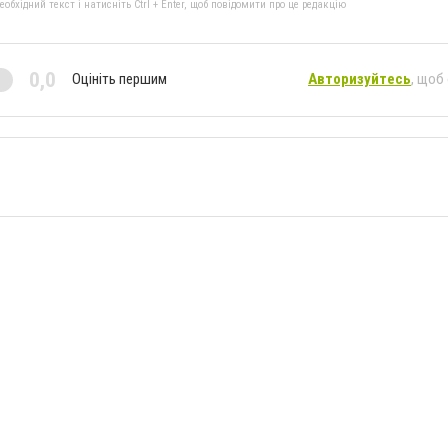
бхідний текст і натисніть Ctrl + Enter, щоб повідомити про це редакцію
0,0
Оцініть першим
Авторизуйтесь
, щоб