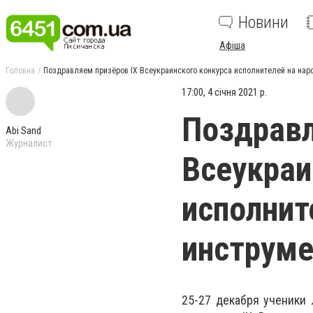
Новини
Афіша
Головна
Поздравляем призёров IХ Всеукраинского конкурса исполнителей на нар
17:00, 4 січня 2021 р.
Поздравл
Abi Sand
Журналист
Всеукраи
исполнит
инструме
25-27 декабря ученики