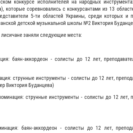
нском конкурсе исполнителей на народных инструмента
а), которые соревновались с конкурсантами из 13 област
дставители 5-ти областей Украины, среди которых и п
анской детской музыкальной школы №2 Виктория Буданце
а лисичане заняли следующие места:
ация: баян-аккордеон - солисты до 12 лет, преподават
нация: струнные инструменты - солисты до 12 лет, препод
ер Виктория Буданцева)
оминация: струнные инструменты - солисты до 12 лет, 
минация: баян-аккордеон - солисты до 12 лет, препод