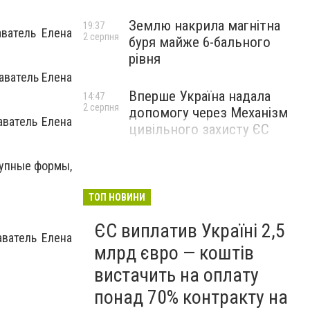
Землю накрила магнітна
19:37
аватель Елена
2 серпня
буря майже 6-бального
рівня
аватель Елена
Вперше Україна надала
14:47
2 серпня
допомогу через Механізм
аватель Елена
цивільного захисту ЄС
рупные формы,
ТОП НОВИНИ
ЄС виплатив Україні 2,5
аватель Елена
млрд євро — коштів
вистачить на оплату
понад 70% контракту на