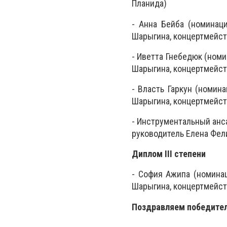
Планида)
- Анна Бейба (номинац
Шарыгина, концертмейст
- Иветта Гнебедюк (номи
Шарыгина, концертмейст
- Власть Гаркун (номин
Шарыгина, концертмейст
- Инструментальный анс
руководитель Елена Фел
Диплом III степени
- София Ажипа (номинац
Шарыгина, концертмейст
Поздравляем победител