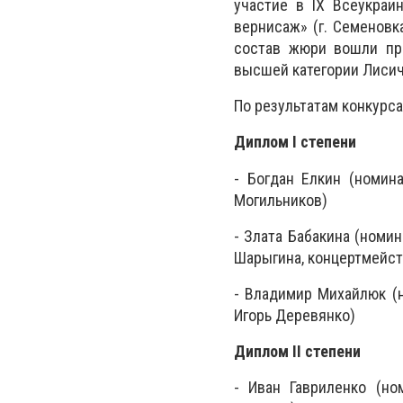
участие в IX Всеукраи
вернисаж» (г. Семеновк
состав жюри вошли пре
высшей категории Лисич
По результатам конкурс
Диплом I степени
- Богдан Елкин (номин
Могильников)
- Злата Бабакина (номи
Шарыгина, концертмейст
- Владимир Михайлюк (н
Игорь Деревянко)
Диплом II степени
- Иван Гавриленко (но