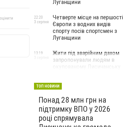
Луганщини
Четверте місце на першості
22:20
 оцінити
3 серпня
Європи з водних видів
спорту посів спортсмен з
Луганщини
Жити під аварійним дахом
13:19
3 серпня
запропонували людям в
окупованому Лисичанську
ТОП НОВИНИ
Понад 28 млн грн на
підтримку ВПО у 2026
році спрямувала