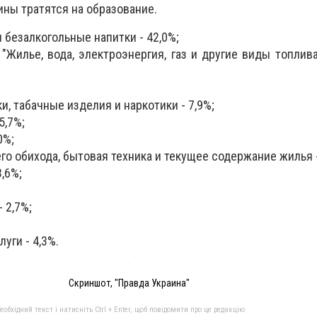
ны тратятся на образование.
 безалкогольные напитки - 42,0%;
 "Жилье, вода, электроэнергия, газ и другие виды топлив
и, табачные изделия и наркотики - 7,9%;
5,7%;
0%;
 обихода, бытовая техника и текущее содержание жилья -
3,6%;
 2,7%;
уги - 4,3%.
Скриншот, "Правда Украина"
бхідний текст і натисніть Ctrl + Enter, щоб повідомити про це редакцію