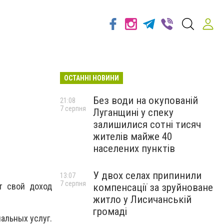
ОСТАННІ НОВИНИ
Без води на окупованій
21:08
7 серпня
Луганщині у спеку
залишилися сотні тисяч
жителів майже 40
населених пунктів
У двох селах припинили
13:07
7 серпня
т свой доход
компенсації за зруйноване
житло у Лисичанській
громаді
альных услуг.