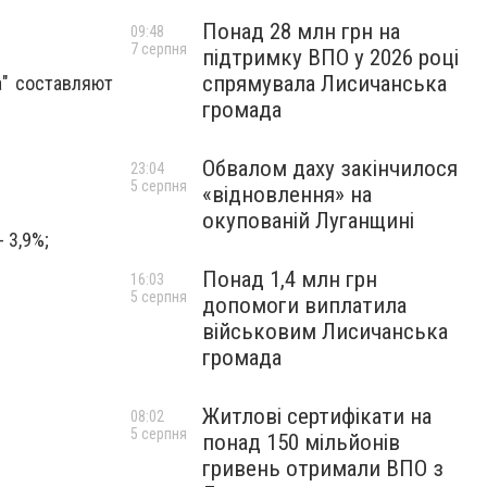
Понад 28 млн грн на
09:48
7 серпня
підтримку ВПО у 2026 році
спрямувала Лисичанська
а" составляют
громада
Обвалом даху закінчилося
23:04
5 серпня
«відновлення» на
окупованій Луганщині
 3,9%;
Понад 1,4 млн грн
16:03
5 серпня
допомоги виплатила
військовим Лисичанська
громада
Житлові сертифікати на
08:02
5 серпня
понад 150 мільйонів
гривень отримали ВПО з