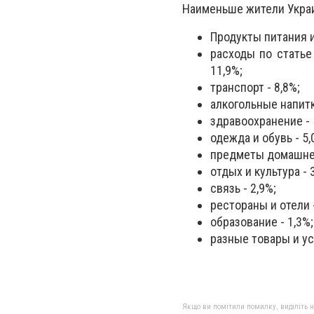
Наименьше жители Украи
Продукты питания и
расходы по статье
11,9%;
транспорт - 8,8%;
алкогольные напитк
здравоохранение - 
одежда и обувь - 5,
предметы домашнего
отдых и культура - 
связь - 2,9%;
рестораны и отели -
образование - 1,3%;
разные товары и усл
Якщо ви помітили помилку, виділіть нео