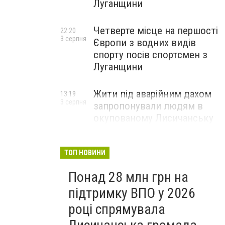
Луганщини
Четверте місце на першості
22:20
3 серпня
Європи з водних видів
спорту посів спортсмен з
Луганщини
Жити під аварійним дахом
13:19
3 серпня
запропонували людям в
окупованому Лисичанську
ТОП НОВИНИ
Понад 28 млн грн на
підтримку ВПО у 2026
році спрямувала