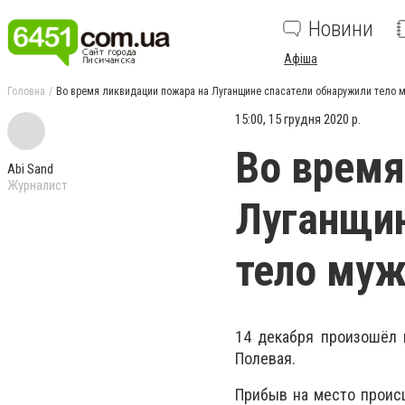
Новини
Афіша
Головна
Во время ликвидации пожара на Луганщине спасатели обнаружили тело 
15:00, 15 грудня 2020 р.
Во время
Abi Sand
Журналист
Луганщин
тело му
14 декабря произошёл п
Полевая.
Прибыв на место происш