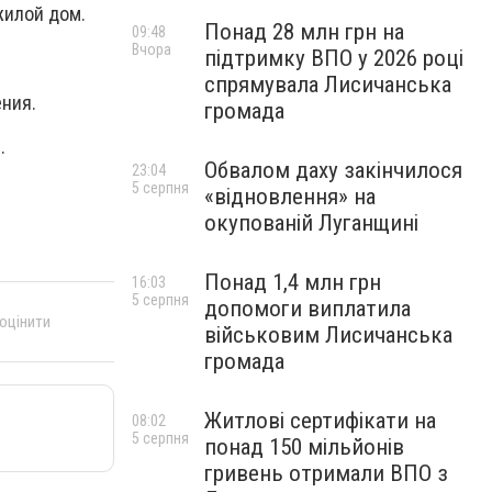
жилой дом.
Понад 28 млн грн на
09:48
Вчора
підтримку ВПО у 2026 році
спрямувала Лисичанська
ния.
громада
.
Обвалом даху закінчилося
23:04
5 серпня
«відновлення» на
окупованій Луганщині
Понад 1,4 млн грн
16:03
5 серпня
допомоги виплатила
 оцінити
військовим Лисичанська
громада
Житлові сертифікати на
08:02
5 серпня
понад 150 мільйонів
гривень отримали ВПО з