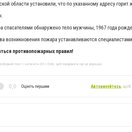
ской области установили, что по указанному адресу горит 
н.
а спасателями обнаружено тело мужчины, 1967 года рожде
ва возникновения пожара устанавливаются специалистами
ться противопожарных правил!
бхідний текст і натисніть Ctrl + Enter, щоб повідомити про це редакцію
0,0
Оцініть першим
Авторизуйтесь
, щоб