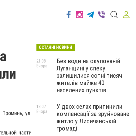
ОСТАННІ НОВИНИ
а
Без води на окупованій
21:08
Вчора
Луганщині у спеку
или
залишилися сотні тисяч
жителів майже 40
населених пунктів
У двох селах припинили
13:07
Вчора
 Проминь, ул.
компенсації за зруйноване
житло у Лисичанській
громаді
тельной части