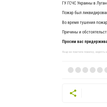
ГУ ГСЧС Украины в Луган
Пожар был ликвидирова
Во время тушения пожар
Причины и обстоятельст
Просим вас придержива
Якщо ви помітили помилку, виділіть нео