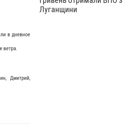
гривень отримали ВПО з
Луганщини
сли в дневное
е ветра.
тин, Дмитрий,