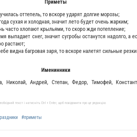
Приметы
лучилась оттепель, то вскоре ударят долгие морозы;
года сухая и холодная, значит лето будет очень жарким;
ень часто хлопают крыльями, то скоро жди потепление;
мя выпадает снег, значит сугробы останутся надолго, а е
ро растают;
небе видна багровая заря, то вскоре налетят сильные резки
Именинники
на, Николай, Андрей, Степан, Федор, Тимофей, Констан
бхідний текст і натисніть Ctrl + Enter, щоб повідомити про це редакцію
раздники
#приметы