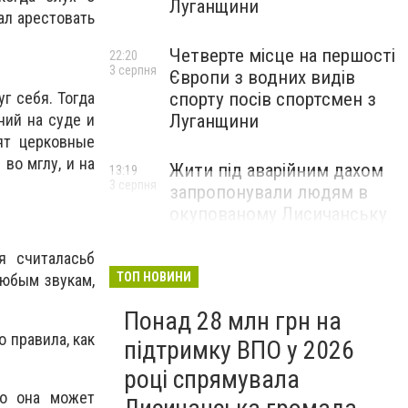
Луганщини
ал арестовать
Четверте місце на першості
22:20
3 серпня
Європи з водних видів
спорту посів спортсмен з
г себя. Тогда
Луганщини
ний на суде и
ят церковные
во мглу, и на
Жити під аварійним дахом
13:19
3 серпня
запропонували людям в
окупованому Лисичанську
я считаласьб
ТОП НОВИНИ
любым звукам,
Понад 28 млн грн на
 правила, как
підтримку ВПО у 2026
році спрямувала
то она может