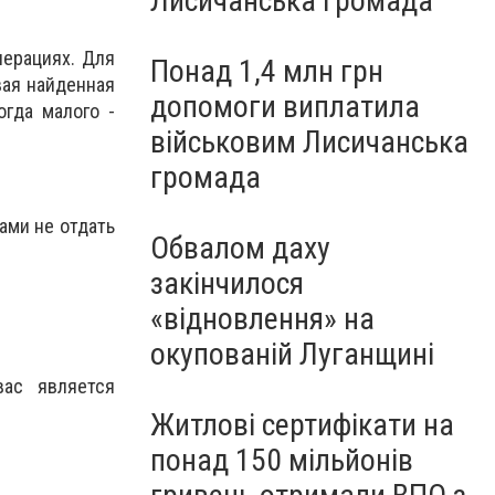
Лисичанська громада
перациях. Для
Понад 1,4 млн грн
рвая найденная
допомоги виплатила
огда малого -
військовим Лисичанська
громада
ами не отдать
Обвалом даху
закінчилося
«відновлення» на
окупованій Луганщині
ас является
Житлові сертифікати на
понад 150 мільйонів