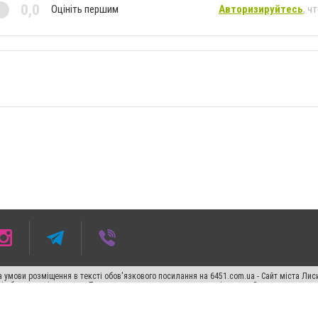
0,0
Оцініть першим
Авторизируйтесь
, ч
 умови розміщення в тексті обов'язкового посилання на 6451.com.ua - Сайт міста Лис
сті або в якості джерела. Порушення виняткових прав переслідується Законом.
ський спецпроєкт", "Політичні новини", "Пресреліз", "PR", "Офіційно", "Політична рек