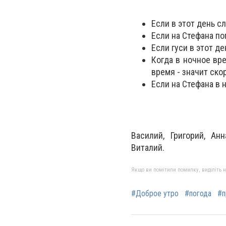
Если в этот день с
Если на Стефана по
Если гуси в этот д
Когда в ночное вре
время - значит ско
Если на Стефана в 
Василий, Григорий, Ан
Виталий.
Якщо ви помітили помилку, виділіть нео
#Доброе утро
#погода
#п