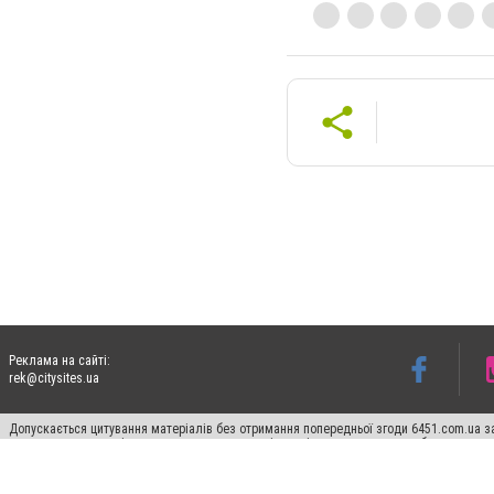
Реклама на сайті:
rek@citysites.ua
Допускається цитування матеріалів без отримання попередньої згоди 6451.com.ua за
пошукових систем гіперпосилання на цитовані статті не нижче другого абзацу в тек
Матеріали з плашками "Новини компаній", "Промо", "Партнерський матеріал", "Партнер