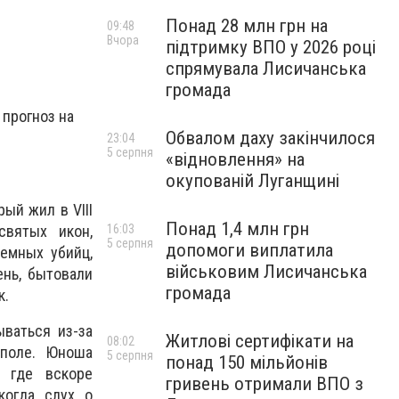
Понад 28 млн грн на
09:48
Вчора
підтримку ВПО у 2026 році
спрямувала Лисичанська
громада
 прогноз на
Обвалом даху закінчилося
23:04
5 серпня
«відновлення» на
окупованій Луганщині
ый жил в VIII
Понад 1,4 млн грн
святых икон,
16:03
5 серпня
допомоги виплатила
емных убийц,
військовим Лисичанська
ень, бытовали
громада
к.
ваться из-за
Житлові сертифікати на
08:02
ополе. Юноша
5 серпня
понад 150 мільйонів
, где вскоре
гривень отримали ВПО з
когда слух о