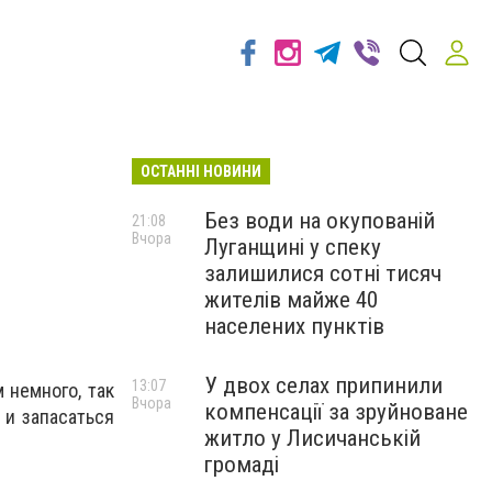
ОСТАННІ НОВИНИ
Без води на окупованій
21:08
Вчора
Луганщині у спеку
залишилися сотні тисяч
жителів майже 40
населених пунктів
У двох селах припинили
13:07
 немного, так
Вчора
компенсації за зруйноване
 и запасаться
житло у Лисичанській
громаді