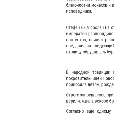
благочестии монахов и 
исповедника.
Стефан был сослан на о
император распорядился
протестов, принял реш
предания, на следующий
столицу обрушилась бур
В народной традиции 
покровительницей новор
приносила детям, рожден
Строго запрещалось прич
верили, ждала вскоре б
Согласно еще одному 