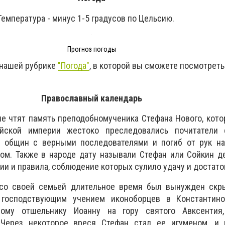
Температура - минус 1-5 градусов по Цельсию.
Прогноз погоды
 нашей рубрике
"Погода"
, в которой вы сможете посмотреть
Православный календарь
е чтят память преподобномученика Стефана Нового, котор
ийской империи жестоко преследовались почитатели 
 общин с верными последователями и погиб от рук на
ом. Также в народе дату называли Стефан или Сойкин д
ии и правила, соблюдение которых сулило удачу и достато
со своей семьей длительное время был вынужден скры
 господствующим учением иконоборцев в Константин
ому отшельнику Иоанну на гору святого Авксентия
 Через некоторое вреся Стефан стал ее игуменом, и 