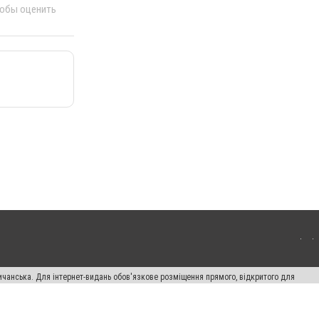
тобы оценить
ичанська. Для інтернет-видань обов'язкове розміщення прямого, відкритого для
лама" публікуються на правах реклами.