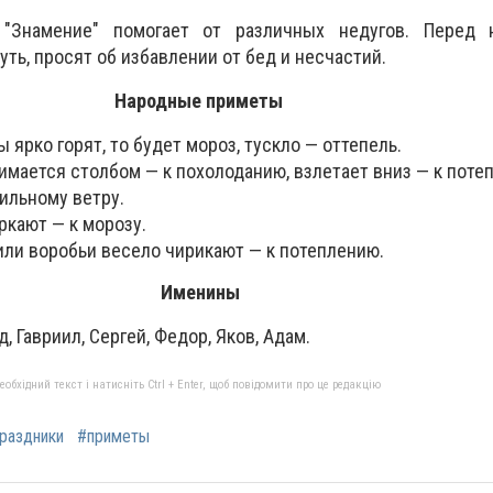
"Знамение" помогает от различных недугов. Перед 
уть, просят об избавлении от бед и несчастий.
Народные приметы
 ярко горят, то будет мороз, тускло — оттепель.
мается столбом — к похолоданию, взлетает вниз — к поте
сильному ветру.
ркают — к морозу.
или воробьи весело чирикают — к потеплению.
Именины
, Гавриил, Сергей, Федор, Яков, Адам.
бхідний текст і натисніть Ctrl + Enter, щоб повідомити про це редакцію
раздники
#приметы