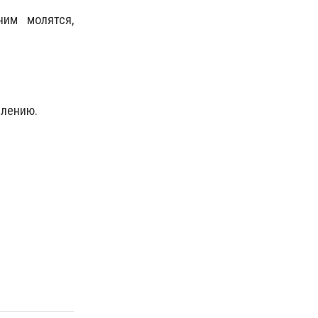
ним молятся,
плению.