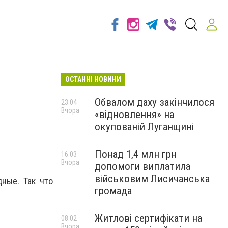
ОСТАННІ НОВИНИ
Обвалом даху закінчилося
23:04
Вчора
«відновлення» на
окупованій Луганщині
Понад 1,4 млн грн
16:03
Вчора
допомоги виплатила
військовим Лисичанська
дные. Так что
громада
Житлові сертифікати на
08:02
Вчора