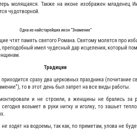
терь молящаяся. Также на иконе изображен младенец Ии
тся чудотворной.
Одна из найстарейших икон "Знамение"
щие чтят память святого Романа. Святому молятся про изб
, преподобный имел чудесный дар исцеления, который пом
енщинам.
Традиции
я приходится сразу два церковных праздника (почитание с
мение"), то в этот день был запрет на все виды работы.
онтировали и не строили, а женщины не брались за р
 сегодня возьмет в руки нитку и иголку, то зашьет тепло
х.
не ходят на водоемы, так как, по приметам, улова не буде