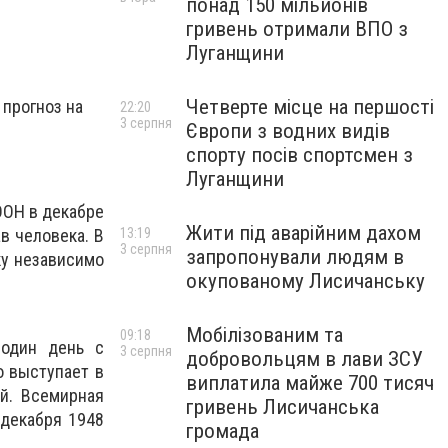
понад 150 мільйонів
гривень отримали ВПО з
Луганщини
Четверте місце на першості
 прогноз на
22:20
3 серпня
Європи з водних видів
спорту посів спортсмен з
Луганщини
ООН в декабре
Жити під аварійним дахом
в человека. В
13:19
3 серпня
запропонували людям в
у независимо
окупованому Лисичанську
Мобілізованим та
09:18
 один день с
3 серпня
добровольцям в лави ЗСУ
о выступает в
виплатила майже 700 тисяч
й. Всемирная
гривень Лисичанська
 декабря 1948
громада