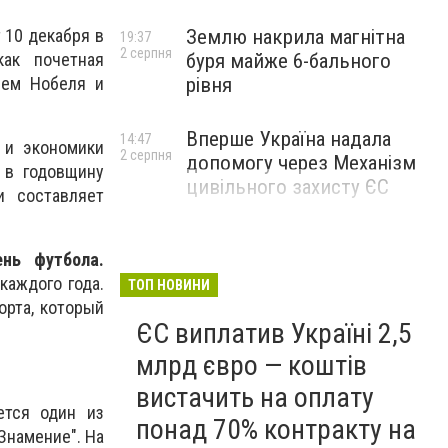
Землю накрила магнітна
 10 декабря в
19:37
2 серпня
буря майже 6-бального
как почетная
рівня
ием Нобеля и
Вперше Україна надала
14:47
 и экономики
2 серпня
допомогу через Механізм
 в годовщину
цивільного захисту ЄС
и составляет
нь футбола.
каждого года.
ТОП НОВИНИ
орта, который
ЄС виплатив Україні 2,5
млрд євро — коштів
вистачить на оплату
ется один из
понад 70% контракту на
Знамение". На