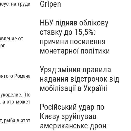
Gripen
сус на груди
НБУ підняв облікову
ставку до 15,5%:
авление от
причини посилення
ог
монетарної політики
Уряд змінив правила
вятого Романа
надання відстрочок від
мобілізації в Україні
укоделие. По
, а это может
Російський удар по
Києву зруйнував
т, рыба в этот
американське дрон-