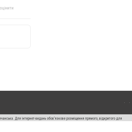
 оцінити
ичанська. Для інтернет-видань обов'язкове розміщення прямого, відкритого для
лама" публікуються на правах реклами.