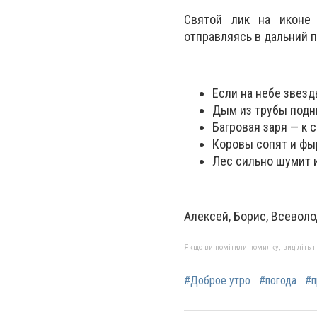
Святой лик на иконе 
отправляясь в дальний п
Если на небе звезды
Дым из трубы подни
Багровая заря — к 
Коровы сопят и фы
Лес сильно шумит 
Алексей, Борис, Всеволод
Якщо ви помітили помилку, виділіть нео
#Доброе утро
#погода
#п