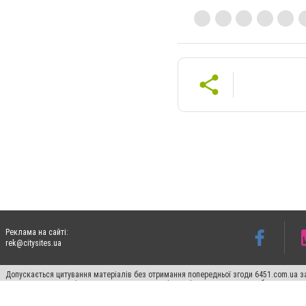
Реклама на сайті:
rek@citysites.ua
Допускається цитування матеріалів без отримання попередньої згоди 6451.com.ua за
пошукових систем гіперпосилання на цитовані статті не нижче другого абзацу в тек
Матеріали з плашками "Новини компаній", "Промо", "Партнерський матеріал", "Партнер