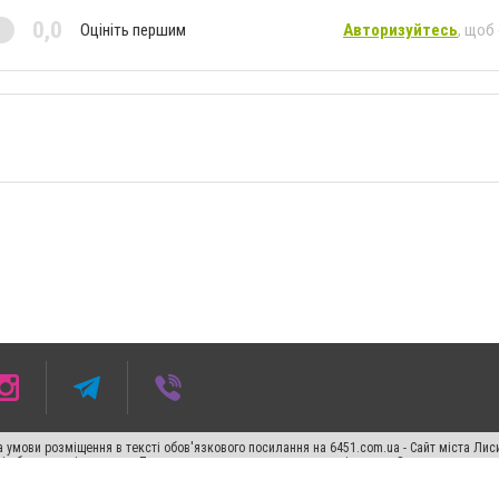
0,0
Оцініть першим
Авторизуйтесь
, щоб
 умови розміщення в тексті обов'язкового посилання на 6451.com.ua - Сайт міста Лис
сті або в якості джерела. Порушення виняткових прав переслідується Законом.
ський спецпроєкт", "Політичні новини", "Пресреліз", "PR", "Офіційно", "Політична рек