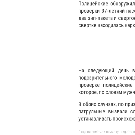
Полицейские обнаружил
проверки 37-летний пас
два зип-пакета и сверт
свертке находилась нар
На следующий день в 
подозрительного молодо
проверке полицейские
которое, по словам муж
В обоих случаях, по при
патрульные вызвали сл
устанавливать происхож
Якщо ви помітили помилку, виділіть нео