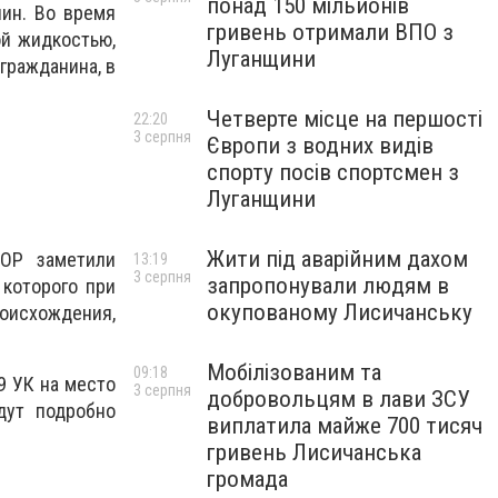
понад 150 мільйонів
чин. Во время
гривень отримали ВПО з
ой жидкостью,
Луганщини
гражданина, в
Четверте місце на першості
22:20
3 серпня
Європи з водних видів
спорту посів спортсмен з
Луганщини
Жити під аварійним дахом
ТОР заметили
13:19
3 серпня
запропонували людям в
 которого при
окупованому Лисичанську
оисхождения,
Мобілізованим та
09:18
9 УК на место
3 серпня
добровольцям в лави ЗСУ
дут подробно
виплатила майже 700 тисяч
гривень Лисичанська
громада