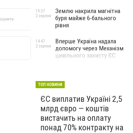
Землю накрила магнітна
19:37
2 серпня
буря майже 6-бального
 оцінити
рівня
Вперше Україна надала
14:47
2 серпня
допомогу через Механізм
цивільного захисту ЄС
ТОП НОВИНИ
ЄС виплатив Україні 2,5
млрд євро — коштів
вистачить на оплату
понад 70% контракту на