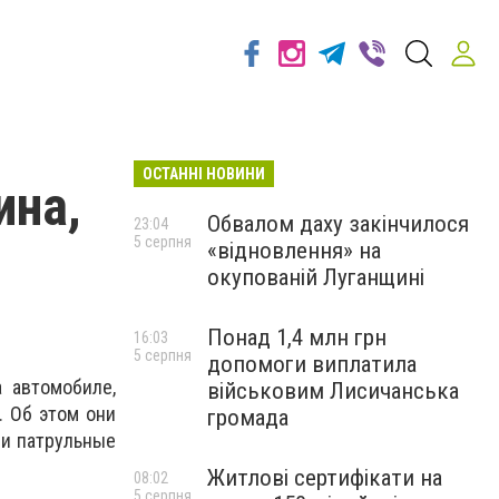
ОСТАННІ НОВИНИ
ина,
Обвалом даху закінчилося
23:04
5 серпня
«відновлення» на
окупованій Луганщині
Понад 1,4 млн грн
16:03
5 серпня
допомоги виплатила
 автомобиле,
військовим Лисичанська
. Об этом они
громада
ли патрульные
Житлові сертифікати на
08:02
5 серпня