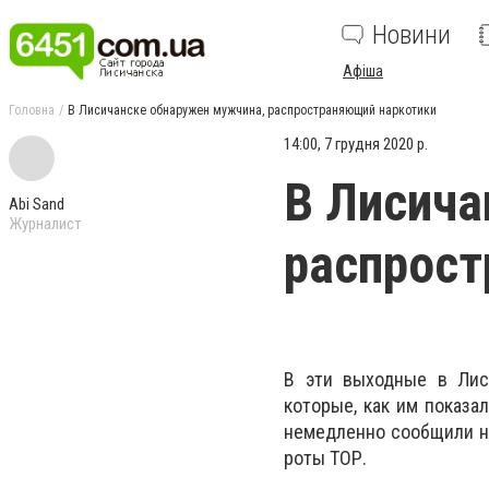
Новини
Афіша
Головна
В Лисичанске обнаружен мужчина, распространяющий наркотики
14:00, 7 грудня 2020 р.
В Лисича
Abi Sand
Журналист
распрост
В эти выходные в Лис
которые, как им показал
немедленно сообщили на
роты ТОР.