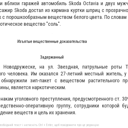
и вблизи гаражей автомобиль Skoda Octavia и двух муж
сажир Skoda достал из кармана куртки шприц с прозрачн
ок с порошкообразным веществом белого цвета. По словам 
котическое вещество "соль".
Изъятые вещественные доказательства
Задержанный
Новодружеске, на ул. Звездная, патрульные роты 
го человека. Им оказался 27-летний местный житель, у
 обнаружили зип-пакет с веществом растительного пр
чины, является наркотическим.
знакам уголовного преступления, предусмотренного ст. 30
едственно-оперативную группу, сотрудники которой бу
дение веществ и цель их хранения.
бхідний текст і натисніть Ctrl + Enter, щоб повідомити про це редакцію