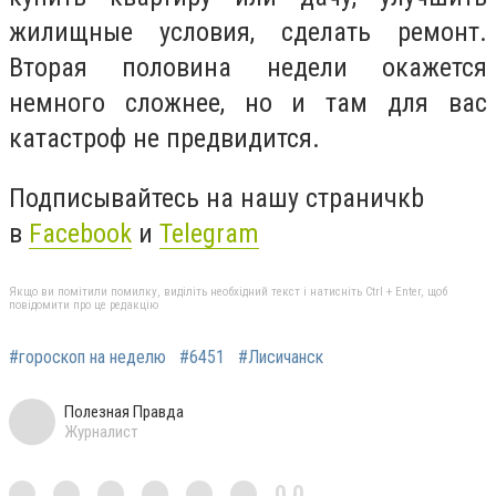
жилищные условия, сделать ремонт.
Вторая половина недели окажется
немного сложнее, но и там для вас
катастроф не предвидится.
Подписывайтесь на нашу страничкb
в
Facebook
и
Telegram
Якщо ви помітили помилку, виділіть необхідний текст і натисніть Ctrl + Enter, щоб
повідомити про це редакцію
#гороскоп на неделю
#6451
#Лисичанск
Полезная Правда
Журналист
0,0