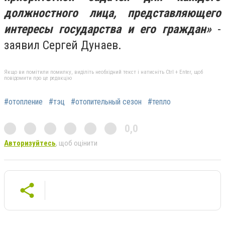
должностного лица, представляющего
интересы государства и его граждан»
-
заявил Сергей Дунаев.
Якщо ви помітили помилку, виділіть необхідний текст і натисніть Ctrl + Enter, щоб
повідомити про це редакцію
#отопление
#тэц
#отопительный сезон
#тепло
0,0
Авторизуйтесь
, щоб оцінити