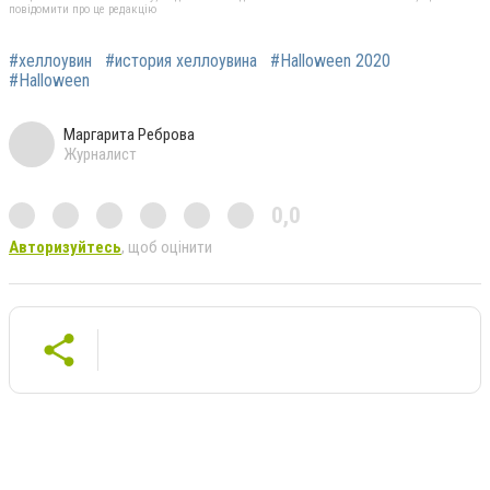
повідомити про це редакцію
#хеллоувин
#история хеллоувина
#Halloween 2020
#Halloween
Маргарита Реброва
Журналист
0,0
Авторизуйтесь
, щоб оцінити