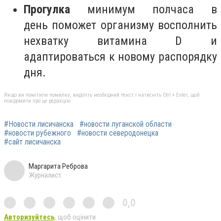
Прогулка
минимум полчаса в
день поможет организму восполнить
нехватку витамина D и
адаптироваться к новому распорядку
дня.
Якщо ви помітили помилку, виділіть необхідний текст і натисніть Ctrl + Enter, щоб
повідомити про це редакцію
#Новости лисичанска
#новости луганской области
#новости рубежного
#новости северодонецка
#сайт лисичанска
Маргарита Реброва
Журналист
0,0
Авторизуйтесь
, щоб оцінити