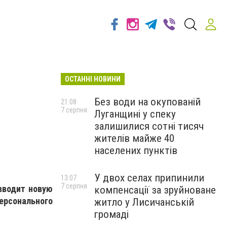
ОСТАННІ НОВИНИ
Без води на окупованій
21:08
7 серпня
Луганщині у спеку
залишилися сотні тисяч
жителів майже 40
населених пунктів
У двох селах припинили
13:07
7 серпня
вводит новую
компенсації за зруйноване
сонального
житло у Лисичанській
громаді