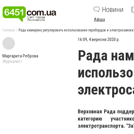
Новини
Афіша
Головна
Рада намерена регулировать использование гиробордов и электросамока
16:09, 4 вересня 2020 р.
Рада нам
Маргарита Реброва
Журналист
использо
электро
Верховная Рада поддер
категорию участни
электротранспорта. "За