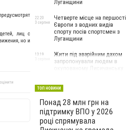
Луганщини
предусмотрят
Четверте місце на першості
22:20
3 серпня
Європи з водних видів
спорту посів спортсмен з
детей, лиц с
Луганщини
вижения, но и
Жити під аварійним дахом
13:19
3 серпня
запропонували людям в
окупованому Лисичанську
 оцінити
ТОП НОВИНИ
Понад 28 млн грн на
підтримку ВПО у 2026
році спрямувала