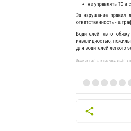
не управлять ТС в 
За нарушение правил д
ответственность - штраф
Водителей авто обяжу
инвалидностью, пожилых
для водителей легкого э
Якщо ви помітили помилку, виділіть нео