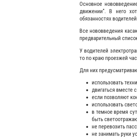
Основное нововведение
движении". В него хо
обязанностях водителей
Все нововведения касаю
предварительный список
У водителей электротра
то по краю проезжей час
Для них предусматрива
использовать техн
двигаться вместе с 
если позволяют ко
использовать свет
в темное время су
быть светоотража
не перевозить пасс
не занимать руки у