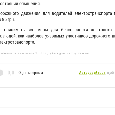
состоянии опьянения.
орожного движения для водителей электротранспорта 
 85 грн.
т принимать все меры для безопасности не только 
 людей, как наиболее уязвимых участников дорожного д
лектротранспорта.
бхідний текст і натисніть Ctrl + Enter, щоб повідомити про це редакцію
0,0
Оцініть першим
Авторизуйтесь
, щоб