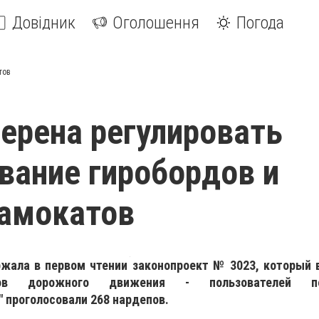
Довідник
Оголошення
Погода
тов
ерена регулировать
вание гиробордов и
самокатов
жала в первом чтении законопроект № 3023, который 
ков дорожного движения - пользователей пер
" проголосовали 268 нардепов.