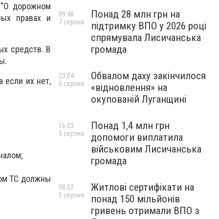
 "О дорожном
Понад 28 млн грн на
09:48
ных правах и
7 серпня
підтримку ВПО у 2026 році
спрямувала Лисичанська
громада
ых средств. В
ы.
Обвалом даху закінчилося
23:04
 если их нет,
5 серпня
«відновлення» на
окупованій Луганщині
Понад 1,4 млн грн
16:03
5 серпня
допомоги виплатила
військовим Лисичанська
налом;
громада
мом ТС должны
Житлові сертифікати на
08:02
5 серпня
понад 150 мільйонів
гривень отримали ВПО з