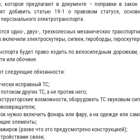
, которое предлагают в документе – поправки в закон
тят добавить статью 19-1 о правовом статусе, основ
 персонального электротранспорта.
тся одно-, двух-, трехколесных механических транспортн
 включили электроскутеры, сигвеи, гироборды, гироскутер
нспорта будет право ездить по велосипедным дорожкам, а
ти или обочине.
ют следующие обязанности:
ически исправный ТС;
потоком других ТС, а не против него;
нструкторские возможности, оборудовать ТС звуковым сиг
овозвращатели;
ток нужно включить фонарь или фару, а на одежде или са
ющие элементы;
ажиров (разве что это предусмотрено конструкцией);
стройствами связи;