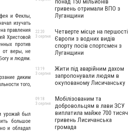
понад 150 мільйонів
гривень отримали ВПО з
Луганщини
офея и Феклы,
начал изучать
ена правления
Четверте місце на першості
22:20
3 серпня
ей Христовой
Європи з водних видів
енных против
спорту посів спортсмен з
 от веры, не
Луганщини
Богу и людям.
Жити під аварійним дахом
13:19
3 серпня
запропонували людям в
ерзание диким
окупованому Лисичанську
льности того,
Мобілізованим та
09:18
3 серпня
добровольцям в лави ЗСУ
виплатила майже 700 тисяч
ли урожай был
гривень Лисичанська
вить большое
громада
 но и обладал