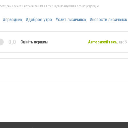
бхідний текст і натисніть Ctrl + Enter, щоб повідомити про це редакцію
#праздник
#доброе утро
#сайт лисичанск
#новости лисичанск
0,0
Оцініть першим
Авторизуйтесь
, щоб