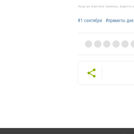
Якщо ви помітили помилку, виділіть нео
#1 сентября
#приметы дня