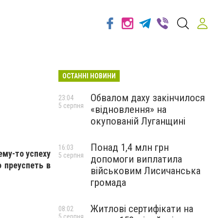
ОСТАННІ НОВИНИ
Обвалом даху закінчилося
23:04
5 серпня
«відновлення» на
окупованій Луганщині
Понад 1,4 млн грн
16:03
ему-то успеху
5 серпня
допомоги виплатила
о преуспеть в
військовим Лисичанська
громада
Житлові сертифікати на
08:02
5 серпня