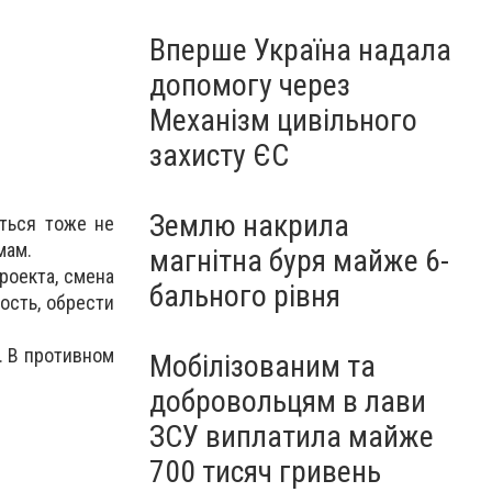
Вперше Україна надала
допомогу через
Механізм цивільного
захисту ЄС
Землю накрила
ться тоже не
мам.
магнітна буря майже 6-
роекта, смена
бального рівня
ость, обрести
. В противном
Мобілізованим та
добровольцям в лави
ЗСУ виплатила майже
700 тисяч гривень