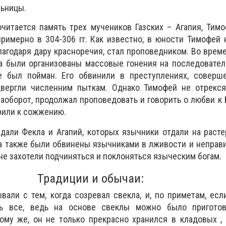
ьницы.
читается память трех мучеников Газских – Агапия, Тим
римерно в 304-306 гг. Как известно, в юности Тимофей 
лагодаря дару красноречия, стал проповедником. Во врем
а были организованы массовые гонения на последовател
е был пойман. Его обвинили в преступлениях, соверш
двергли численним пыткам. Однако Тимофей не отрекся
наоборот, продолжал проповедовать и говорить о любви к 
орили к сожжению.
дали Фекла и Агапий, которых язычники отдали на раст
 также были обвинены язычниками в лживости и неправи
 не захотели подчиняться и поклоняться языческим богам.
Традиции и обычаи:
вали с тем, когда созревал свекла, и, по приметам, ес
сь все, ведь на основе свеклы можно было пригото
ому же, он не только прекрасно хранился в кладовых ,