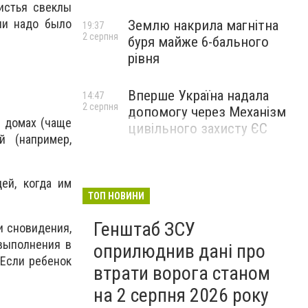
истья свеклы
ли надо было
Землю накрила магнітна
19:37
2 серпня
буря майже 6-бального
рівня
Вперше Україна надала
14:47
2 серпня
допомогу через Механізм
в домах (чаще
цивільного захисту ЄС
й (например,
ей, когда им
ТОП НОВИНИ
Генштаб ЗСУ
и сновидения,
 выполнения в
оприлюднив дані про
 Если ребенок
втрати ворога станом
на 2 серпня 2026 року