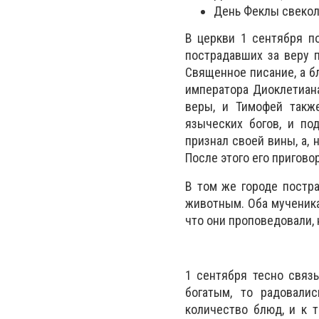
День Феклы свекол
В церкви 1 сентября по
пострадавших за веру п
Священное писание, а б
императора Диоклетиан
веры, и Тимофей такж
языческих богов, и по
признал своей вины, а, 
После этого его пригов
В том же городе постра
животным. Оба мученика
что они проповедовали,
1 сентября тесно связы
богатым, то радовали
количество блюд, и к т