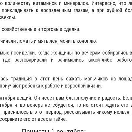
о количеству витаминов и минералов. Интересно, что л
 прикладывать к воспаленным глазам, а при зубной бо
свеклы.
е хозяйственные и торговые сделки.
чинали ломать и мять лен, мочить коноплю.
емые посиделки, когда женщины по вечерам собирались 
 где разговаривали и занимались какой-либо работо
ась традиция в этот день сажать мальчиков на лошад
 приучают ребенка к работе и взрослой жизни.
ентября вещий. Он несет вам благополучие и радость. Есл
тября и до вечера не сбудется, то не стоит ждать его
м приснилось в этот период, рассказывать никому нельзя.
сохраните его от всех в тайне.
Приметы 1 сентября: