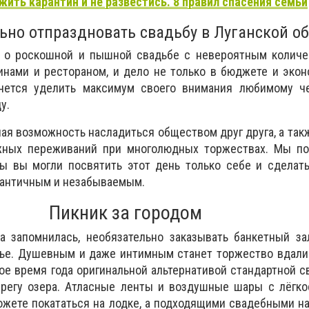
жить карантин и не развестись. 8 правил спасения семьи
ьно отпраздновать свадьбу в Луганской о
 о роскошной и пышной свадьбе с невероятным количес
нами и рестораном, и дело не только в бюджете и экон
чется уделить максимум своего внимания любимому че
у.
ная возможность насладиться обществом друг друга, а так
жных переживаний при многолюдных торжествах. Мы по
бы вы могли посвятить этот день только себе и сделат
мантичным и незабываемым.
Пикник за городом
а запомнилась, необязательно заказывать банкетный за
ье. Душевным и даже интимным станет торжество вдали 
лое время года оригинальной альтернативой стандартной с
ерегу озера. Атласные ленты и воздушные шары с лёгко
жете покататься на лодке, а подходящими свадебными н