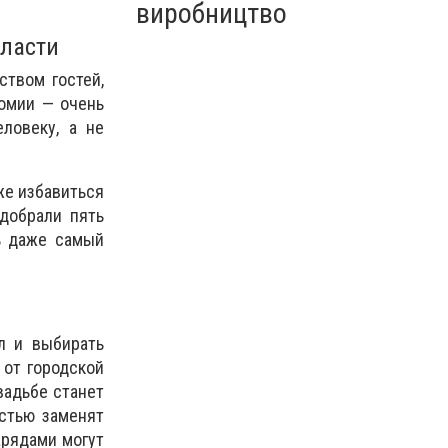
виробництво
бласти
твом гостей,
омии — очень
ловеку, а не
же избавиться
добрали пять
ь даже самый
л и выбирать
от городской
вадьбе станет
стью заменят
арядами могут