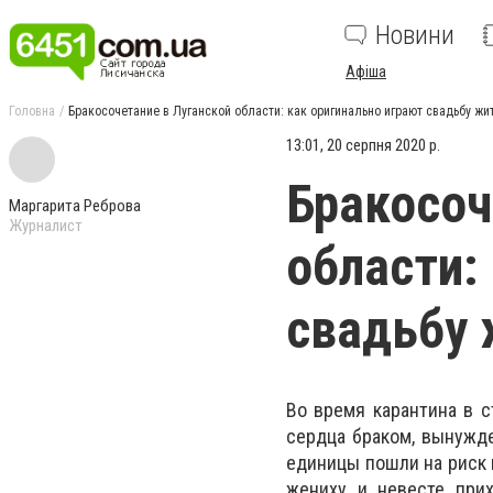
Новини
Афіша
Головна
Бракосочетание в Луганской области: как оригинально играют свадьбу ж
13:01, 20 серпня 2020 р.
Бракосоч
Маргарита Реброва
Журналист
области:
свадьбу
Во время карантина в с
сердца браком, вынужд
единицы пошли на риск и
жениху и невесте прих