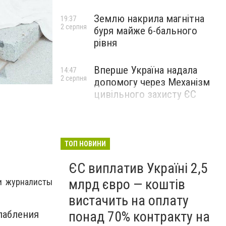
Землю накрила магнітна
19:37
2 серпня
буря майже 6-бального
рівня
Вперше Україна надала
14:47
2 серпня
допомогу через Механізм
цивільного захисту ЄС
ТОП НОВИНИ
ЄС виплатив Україні 2,5
млрд євро — коштів
и журналисты
вистачить на оплату
понад 70% контракту на
лабления