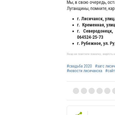
Мы, в свою очередь, ос
Луганщины, помните,
кар
г. Лисичанск, ули
г. Кременная, ули
г. Северодонецк,
064524-25-73
г. Рубежное, ул. Р
Якщо ви помітили помилку, виділіть нео
#свадьба 2020
#загс лиси
#новости лисичанска
#сайт