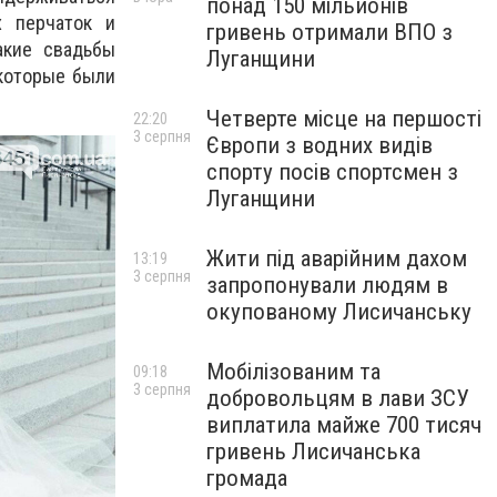
понад 150 мільйонів
х перчаток и
гривень отримали ВПО з
акие свадьбы
Луганщини
 которые были
Четверте місце на першості
22:20
3 серпня
Європи з водних видів
спорту посів спортсмен з
Луганщини
Жити під аварійним дахом
13:19
3 серпня
запропонували людям в
окупованому Лисичанську
Мобілізованим та
09:18
3 серпня
добровольцям в лави ЗСУ
виплатила майже 700 тисяч
гривень Лисичанська
громада