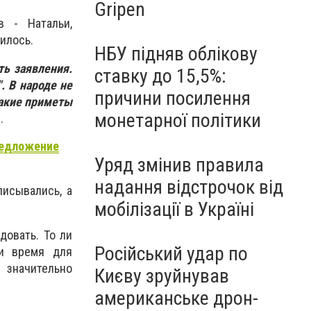
Gripen
в - Натальи,
чилось.
НБУ підняв облікову
ть заявления.
ставку до 15,5%:
. В народе не
причини посилення
какие приметы
монетарної політики
я.
редложение
Уряд змінив правила
надання відстрочок від
писывались, а
мобілізації в Україні
довать. То ли
Російський удар по
ли время для
 значительно
Києву зруйнував
американське дрон-