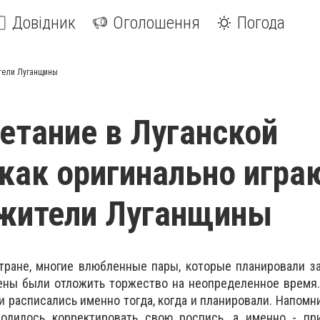
Довідник
Оголошення
Погода
ители Луганщины
етание в Луганской
 как оригинально игра
 жители Луганщины
тране, многие влюбленные пары, которые планировали з
ены были отложить торжество на неопределенное время.
 расписались именно тогда, когда и планировали. Напомни
одилось корректировать свою роспись, а именно - пр