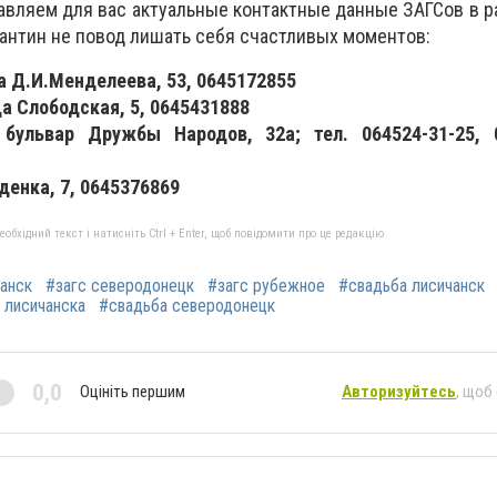
тавляем для вас актуальные контактные данные ЗАГСов в р
антин не повод лишать себя счастливых моментов:
ца Д.И.Менделеева, 53, 0645172855
ца Слободская, 5, 0645431888
 бульвар Дружбы Народов, 32а; тел. 064524-31-25, 0
уденка, 7, 0645376869
бхідний текст і натисніть Ctrl + Enter, щоб повідомити про це редакцію
чанск
#загс северодонецк
#загс рубежное
#свадьба лисичанск
 лисичанска
#свадьба северодонецк
0,0
Оцініть першим
Авторизуйтесь
, щоб