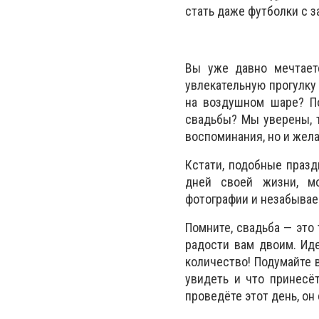
стать даже футболки с 
Вы уже давно мечтаете
увлекательную прогулку
на воздушном шаре? П
свадьбы? Мы уверены, 
воспоминания, но и жела
Кстати, подобные празд
дней своей жизни, м
фотографии и незабыва
Помните, свадьба — это
радости вам двоим. Ид
количество! Подумайте в
увидеть и что принесё
проведё
те этот день, он