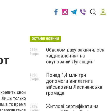
ОСТАННІ НОВИНИ
Обвалом даху закінчилося
23:04
Вчора
«відновлення» на
ют
окупованій Луганщині
Понад 1,4 млн грн
16:03
Вчора
допомоги виплатила
військовим Лисичанська
акрепить свои
громада
 Лишь только
м, в то время
Житлові сертифікати на
08:02
идерживаться
Вчора