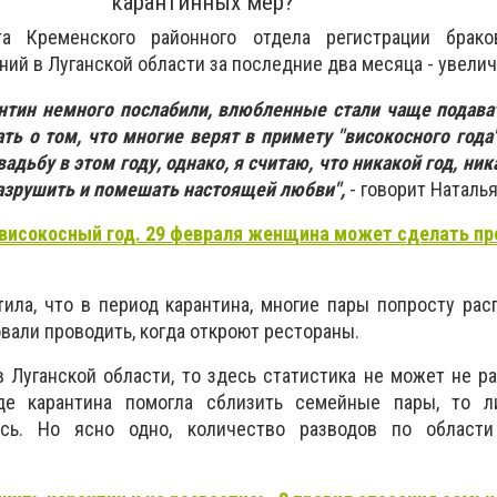
карантинных мер?
та Кременского районного отдела регистрации брако
ний в Луганской области за последние два месяца - увели
антин немного послабили, влюбленные стали чаще подава
ть о том, что многие верят в примету "високосного года"
адьбу в этом году, однако, я считаю, что никакой год, ни
 разрушить и помешать настоящей любви",
- говорит Наталь
 високосный год. 29 февраля женщина может сделать п
ила, что в период карантина, многие пары попросту рас
вали проводить, когда откроют рестораны.
в Луганской области, то здесь статистика не может не ра
е карантина помогла сблизить семейные пары, то 
сь. Но ясно одно, количество разводов по области