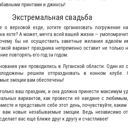
забавными принтами и джинсы!
Экстремальная свадьба
 о верховой езде, хотите организовать погружение на
 на яхте? А может, мечта всей вашей жизни — умопомрачи
очему бы не осуществить заветные желания вдвоём и
такой вариант праздника непременно оставит не только
ние повторять его год за годом.
нования уже проводились в Луганской области. Один из
олодожены решили отпраздновать в конном клубе. О
емые эмоции вам обеспечены!
 только ваш праздник, и она должна принести максимум у
еальных вариантов, как провести её наедине с любимым
месте и представьте себе этот день, почувствуйте, каким 
т вам новые незабываемые эмоции. Ведь независимо от 
 сделает вас ещё ближе друг к другу и счастливее!