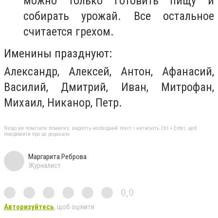
можно только готовить пищу и
собирать урожай. Все остальное
считается грехом.
Именины празднуют:
Александр, Алексей, Антон, Афанасий,
Василий, Дмитрий, Иван, Митрофан,
Михаил, Никанор, Петр.
Якщо ви помітили помилку, виділіть необхідний текст і натисніть Ctrl + Enter, щоб
повідомити про це редакцію
Маргарита Реброва
Журналист
0,0
Авторизуйтесь
, щоб оцінити