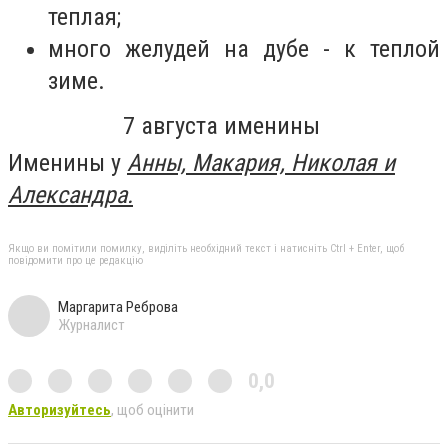
теплая;
много желудей на дубе - к теплой
зиме.
7 августа именины
Именины у
Анны, Макария, Николая и
Александра.
Якщо ви помітили помилку, виділіть необхідний текст і натисніть Ctrl + Enter, щоб
повідомити про це редакцію
Маргарита Реброва
Журналист
0,0
Авторизуйтесь
, щоб оцінити