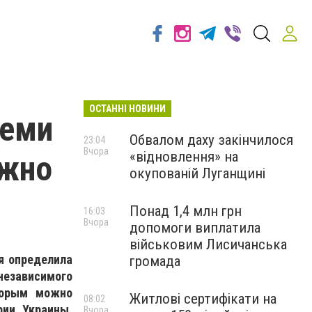
ОСТАННІ НОВИНИ
семи
Обвалом даху закінчилося
23:04
Вчора
«відновлення» на
ожно
окупованій Луганщині
Понад 1,4 млн грн
16:03
Вчора
допомоги виплатила
військовим Лисичанська
я определила
громада
независимого
торым можно
Житлові сертифікати на
08:02
рии Украины,
Вчора