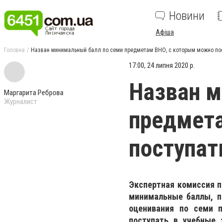
Новини
Афіша
Головна
Назван минимальный балл по семи предметам ВНО, с которым можно пос
17:00, 24 липня 2020 р.
Назван м
Маргарита Реброва
Журналист
предмет
поступат
Экспертная комиссия п
минимальные баллы, п
оценивания по семи 
поступать в учебные 