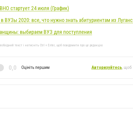
ВНО стартует 24 июля (График)
в ВУЗы 2020: все, что нужно знать абитуриентам из Луган
ганщины: выбираем ВУЗ для поступления
бхідний текст і натисніть Ctrl + Enter, щоб повідомити про це редакцію
0,0
Оцініть першим
Авторизуйтесь
, щоб