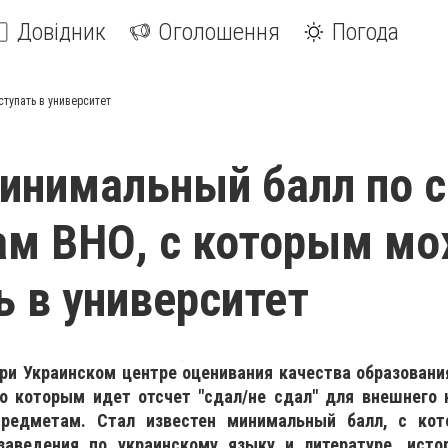
Довідник
Оголошення
Погода
тупать в университет
инимальный балл по 
ам ВНО, с которым м
ь в университет
ри Украинском центре оценивания качества образовани
о которым идет отсчет "сдал/не сдал" для внешнего 
предметам. Стал известен минимальный балл, с ко
заведения по украинскому языку и литературе, исто