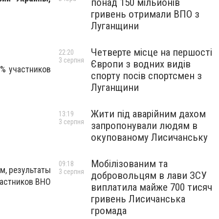
понад 150 мільйонів
гривень отримали ВПО з
Луганщини
Четверте місце на першості
22:20
3 серпня
Європи з водних видів
2% участников
спорту посів спортсмен з
Луганщини
Жити під аварійним дахом
13:19
3 серпня
запропонували людям в
окупованому Лисичанську
Мобілізованим та
09:18
м, результаты
3 серпня
добровольцям в лави ЗСУ
частников ВНО
виплатила майже 700 тисяч
гривень Лисичанська
громада