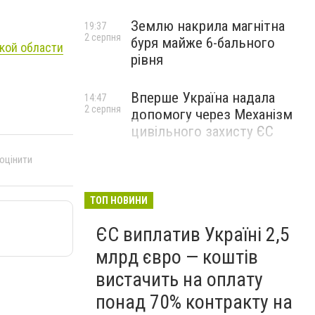
Землю накрила магнітна
19:37
2 серпня
буря майже 6-бального
ской области
рівня
Вперше Україна надала
14:47
2 серпня
допомогу через Механізм
цивільного захисту ЄС
 оцінити
ТОП НОВИНИ
ЄС виплатив Україні 2,5
млрд євро — коштів
вистачить на оплату
понад 70% контракту на